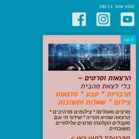
מסע אחר ברשת
קטגוריות פופולריות
יעדים
טיולים בישראל
מלונות בוטיק בישראל
טיפים והמלצות
הרצאות וסרטים –
הכנות לנסיעה
בלי לצאת מהבית
טיולי ג'יפים
תרבויות * טבע * סדנאות
טיולים עם ילדים
צילום * שאלות ותשובות
שייט, הפלגות, קרוזים
דיגיטל
מרצים מעולים! * צילומים מרהיבים *
הרצאה שהיא חווייה * שידור חי וגם
עקבו אחרינו בפייסבוק
מקבלים הקלטה! סרטים עלילתיים
משובחים
סקרנים? לחצו כאן >