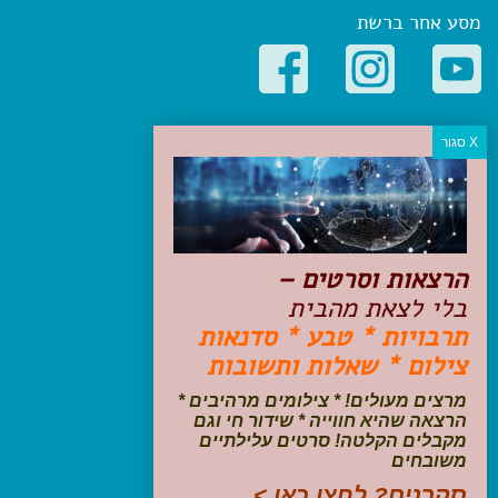
מסע אחר ברשת
קטגוריות פופולריות
יעדים
טיולים בישראל
מלונות בוטיק בישראל
טיפים והמלצות
הרצאות וסרטים –
הכנות לנסיעה
בלי לצאת מהבית
טיולי ג'יפים
תרבויות * טבע * סדנאות
טיולים עם ילדים
צילום * שאלות ותשובות
שייט, הפלגות, קרוזים
דיגיטל
מרצים מעולים! * צילומים מרהיבים *
הרצאה שהיא חווייה * שידור חי וגם
עקבו אחרינו בפייסבוק
מקבלים הקלטה! סרטים עלילתיים
משובחים
סקרנים? לחצו כאן >