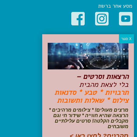
מסע אחר ברשת
קטגוריות פופולריות
יעדים
טיולים בישראל
מלונות בוטיק בישראל
טיפים והמלצות
הרצאות וסרטים –
הכנות לנסיעה
בלי לצאת מהבית
טיולי ג'יפים
תרבויות * טבע * סדנאות
טיולים עם ילדים
צילום * שאלות ותשובות
שייט, הפלגות, קרוזים
דיגיטל
מרצים מעולים! * צילומים מרהיבים *
הרצאה שהיא חווייה * שידור חי וגם
עקבו אחרינו בפייסבוק
מקבלים הקלטה! סרטים עלילתיים
משובחים
סקרנים? לחצו כאן >