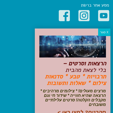
מסע אחר ברשת
קטגוריות פופולריות
יעדים
טיולים בישראל
מלונות בוטיק בישראל
טיפים והמלצות
הרצאות וסרטים –
הכנות לנסיעה
בלי לצאת מהבית
טיולי ג'יפים
תרבויות * טבע * סדנאות
טיולים עם ילדים
צילום * שאלות ותשובות
שייט, הפלגות, קרוזים
דיגיטל
מרצים מעולים! * צילומים מרהיבים *
הרצאה שהיא חווייה * שידור חי וגם
עקבו אחרינו בפייסבוק
מקבלים הקלטה! סרטים עלילתיים
משובחים
סקרנים? לחצו כאן >