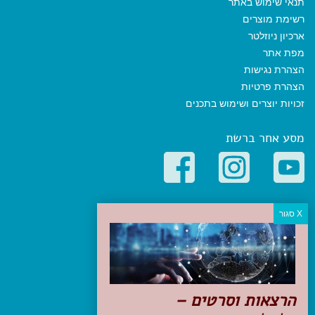
תנאי שימוש באתר
רשימת מוצרים
ארכיון ניוזלטר
מפת אתר
הצהרת נגישות
הצהרת פרטיות
זכויות יוצרים ושימוש בתכנים
מסע אחר ברשת
קטגוריות פופולריות
יעדים
טיולים בישראל
מלונות בוטיק בישראל
טיפים והמלצות
הרצאות וסרטים –
הכנות לנסיעה