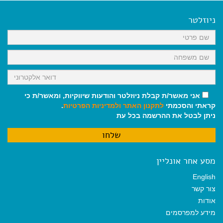
e
i
i
t
e
b
l
l
s
g
o
A
r
ניוזלטר
o
p
a
k
p
m
אני מאשר/ת קבלת ניוזלטר והודעות שיווקיות, ומאשר/ת כי
קראתי והסכמתי
לתקנון האתר
ולמדיניות הפרטיות
.
ניתן לבטל את ההרשמה בכל עת
מסע אחר אונליין
English
צור קשר
אודות
מידע למפרסמים