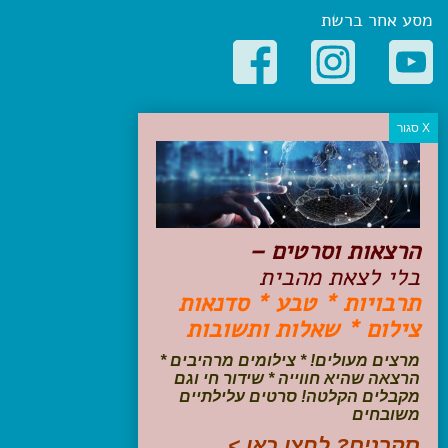
מסע אחר ברשת
קטגוריות פופולריות
יעדים
טיולים בישראל
מלונות בוטיק בישראל
טיפים והמלצות
הרצאות וסרטים –
הכנות לנסיעה
בלי לצאת מהבית
טיולי ג'יפים
תרבויות * טבע * סדנאות
טיולים עם ילדים
צילום * שאלות ותשובות
שייט, הפלגות, קרוזים
דיגיטל
מרצים מעולים! * צילומים מרהיבים *
הרצאה שהיא חווייה * שידור חי וגם
עקבו אחרינו בפייסבוק
מקבלים הקלטה! סרטים עלילתיים
משובחים
סקרנים? לחצו כאן >