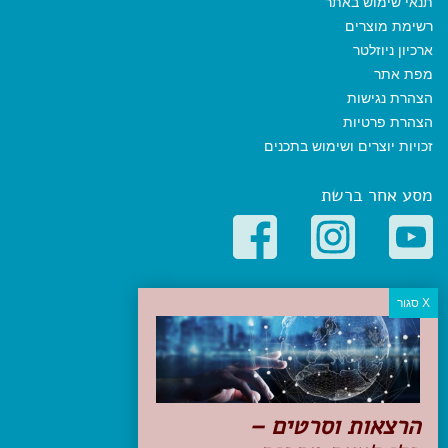
תנאי שימוש באתר
רשימת מוצרים
ארכיון ניוזלטר
מפת אתר
הצהרת נגישות
הצהרת פרטיות
זכויות יוצרים ושימוש בתכנים
מסע אחר ברשת
קטגוריות פופולריות
יעדים
טיולים בישראל
מלונות בוטיק בישראל
טיפים והמלצות
הרצאות וסרטים –
הכנות לנסיעה