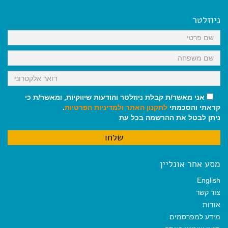
e
i
i
t
e
b
l
l
s
g
o
A
r
ניוזלטר
o
p
a
k
p
m
אני מאשר/ת קבלת ניוזלטר והודעות שיווקיות, ומאשר/ת כי
קראתי והסכמתי
לתקנון האתר
ולמדיניות הפרטיות
.
ניתן לבטל את ההרשמה בכל עת
מסע אחר אונליין
English
צור קשר
אודות
מידע למפרסמים