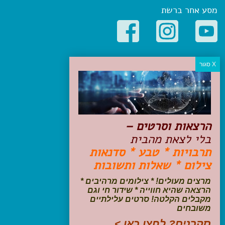
מסע אחר ברשת
קטגוריות פופולריות
יעדים
טיולים בישראל
מלונות בוטיק בישראל
טיפים והמלצות
הרצאות וסרטים –
הכנות לנסיעה
בלי לצאת מהבית
טיולי ג'יפים
תרבויות * טבע * סדנאות
טיולים עם ילדים
צילום * שאלות ותשובות
שייט, הפלגות, קרוזים
דיגיטל
מרצים מעולים! * צילומים מרהיבים *
הרצאה שהיא חווייה * שידור חי וגם
עקבו אחרינו בפייסבוק
מקבלים הקלטה! סרטים עלילתיים
משובחים
סקרנים? לחצו כאן >