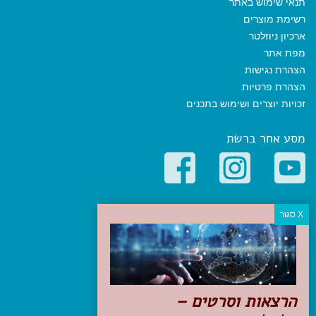
תנאי שימוש באתר
רשימת מוצרים
ארכיון ניוזלטר
מפת אתר
הצהרת נגישות
הצהרת פרטיות
זכויות יוצרים ושימוש בתכנים
מסע אחר ברשת
קטגוריות פופולריות
יעדים
טיולים בישראל
מלונות בוטיק בישראל
טיפים והמלצות
הרצאות וסרטים –
הכנות לנסיעה