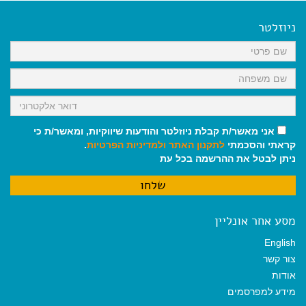
e
i
i
t
e
b
l
l
s
g
o
A
r
ניוזלטר
o
p
a
k
p
m
אני מאשר/ת קבלת ניוזלטר והודעות שיווקיות, ומאשר/ת כי
קראתי והסכמתי
לתקנון האתר
ולמדיניות הפרטיות
.
ניתן לבטל את ההרשמה בכל עת
מסע אחר אונליין
English
צור קשר
אודות
מידע למפרסמים