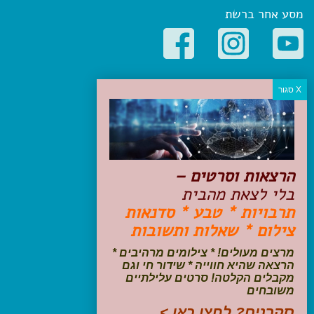
מסע אחר ברשת
קטגוריות פופולריות
יעדים
טיולים בישראל
מלונות בוטיק בישראל
טיפים והמלצות
הרצאות וסרטים –
הכנות לנסיעה
בלי לצאת מהבית
טיולי ג'יפים
תרבויות * טבע * סדנאות
טיולים עם ילדים
צילום * שאלות ותשובות
שייט, הפלגות, קרוזים
דיגיטל
מרצים מעולים! * צילומים מרהיבים *
הרצאה שהיא חווייה * שידור חי וגם
עקבו אחרינו בפייסבוק
מקבלים הקלטה! סרטים עלילתיים
משובחים
סקרנים? לחצו כאן >