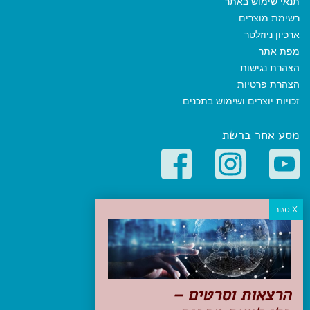
תנאי שימוש באתר
רשימת מוצרים
ארכיון ניוזלטר
מפת אתר
הצהרת נגישות
הצהרת פרטיות
זכויות יוצרים ושימוש בתכנים
מסע אחר ברשת
קטגוריות פופולריות
יעדים
טיולים בישראל
מלונות בוטיק בישראל
טיפים והמלצות
הרצאות וסרטים –
הכנות לנסיעה