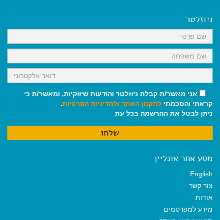
e
i
i
t
e
b
l
l
s
g
o
A
r
ניוזלטר
o
p
a
k
p
m
אני מאשר/ת קבלת ניוזלטר והודעות שיווקיות, ומאשר/ת כי
קראתי והסכמתי
לתקנון האתר
ולמדיניות הפרטיות
.
ניתן לבטל את ההרשמה בכל עת
מסע אחר אונליין
English
צור קשר
אודות
מידע למפרסמים