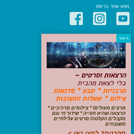
מסע אחר ברשת
קטגוריות פופולריות
יעדים
טיולים בישראל
מלונות בוטיק בישראל
טיפים והמלצות
הרצאות וסרטים –
הכנות לנסיעה
בלי לצאת מהבית
טיולי ג'יפים
תרבויות * טבע * סדנאות
טיולים עם ילדים
צילום * שאלות ותשובות
שייט, הפלגות, קרוזים
דיגיטל
מרצים מעולים! * צילומים מרהיבים *
הרצאה שהיא חווייה * שידור חי וגם
עקבו אחרינו בפייסבוק
מקבלים הקלטה! סרטים עלילתיים
משובחים
סקרנים? לחצו כאן >