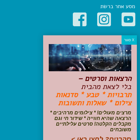
מסע אחר ברשת
קטגוריות פופולריות
יעדים
טיולים בישראל
מלונות בוטיק בישראל
טיפים והמלצות
הרצאות וסרטים –
הכנות לנסיעה
בלי לצאת מהבית
טיולי ג'יפים
תרבויות * טבע * סדנאות
טיולים עם ילדים
צילום * שאלות ותשובות
שייט, הפלגות, קרוזים
דיגיטל
מרצים מעולים! * צילומים מרהיבים *
הרצאה שהיא חווייה * שידור חי וגם
עקבו אחרינו בפייסבוק
מקבלים הקלטה! סרטים עלילתיים
משובחים
סקרנים? לחצו כאן >