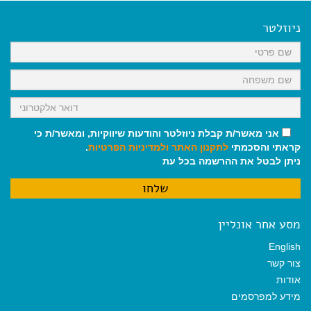
e
i
i
t
e
b
l
l
s
g
o
A
r
ניוזלטר
o
p
a
k
p
m
אני מאשר/ת קבלת ניוזלטר והודעות שיווקיות, ומאשר/ת כי
קראתי והסכמתי
לתקנון האתר
ולמדיניות הפרטיות
.
ניתן לבטל את ההרשמה בכל עת
מסע אחר אונליין
English
צור קשר
אודות
מידע למפרסמים