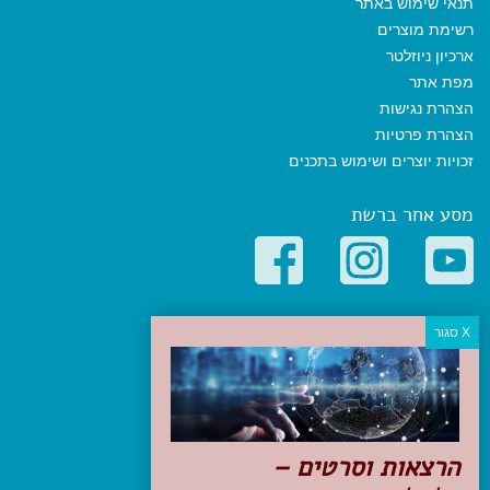
תנאי שימוש באתר
רשימת מוצרים
ארכיון ניוזלטר
מפת אתר
הצהרת נגישות
הצהרת פרטיות
זכויות יוצרים ושימוש בתכנים
מסע אחר ברשת
קטגוריות פופולריות
יעדים
טיולים בישראל
מלונות בוטיק בישראל
טיפים והמלצות
הרצאות וסרטים –
הכנות לנסיעה