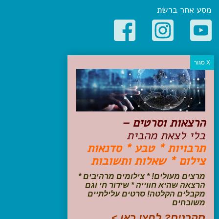
מסע אחר ברשת
קטגוריות פופולריות
יעדים
טיולים בישראל
מלונות בוטיק בישראל
טיפים והמלצות
הרצאות וסרטים –
הכנות לנסיעה
בלי לצאת מהבית
טיולי ג'יפים
תרבויות * טבע * סדנאות
טיולים עם ילדים
צילום * שאלות ותשובות
שייט, הפלגות, קרוזים
דיגיטל
מרצים מעולים! * צילומים מרהיבים *
הרצאה שהיא חווייה * שידור חי וגם
עקבו אחרינו בפייסבוק
מקבלים הקלטה! סרטים עלילתיים
משובחים
סקרנים? לחצו כאן >