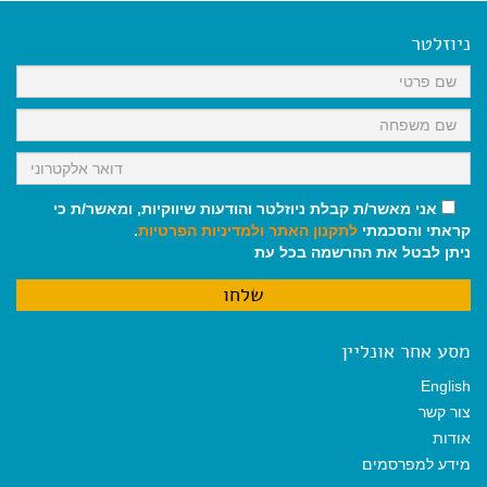
e
i
i
t
e
b
l
l
s
g
o
A
r
ניוזלטר
o
p
a
k
p
m
אני מאשר/ת קבלת ניוזלטר והודעות שיווקיות, ומאשר/ת כי
קראתי והסכמתי
לתקנון האתר
ולמדיניות הפרטיות
.
ניתן לבטל את ההרשמה בכל עת
מסע אחר אונליין
English
צור קשר
אודות
מידע למפרסמים