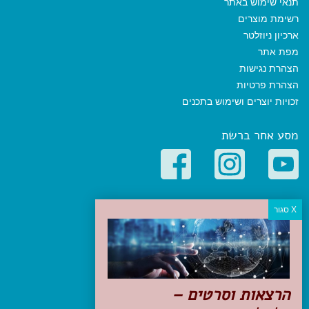
תנאי שימוש באתר
רשימת מוצרים
ארכיון ניוזלטר
מפת אתר
הצהרת נגישות
הצהרת פרטיות
זכויות יוצרים ושימוש בתכנים
מסע אחר ברשת
קטגוריות פופולריות
יעדים
טיולים בישראל
מלונות בוטיק בישראל
טיפים והמלצות
הרצאות וסרטים –
הכנות לנסיעה