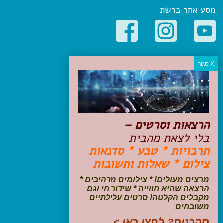
מסע אחר ברשת
קטגוריות פופולריות
יעדים
טיולים בישראל
מלונות בוטיק בישראל
טיפים והמלצות
הרצאות וסרטים –
הכנות לנסיעה
בלי לצאת מהבית
טיולי ג'יפים
תרבויות * טבע * סדנאות
טיולים עם ילדים
צילום * שאלות ותשובות
שייט, הפלגות, קרוזים
דיגיטל
מרצים מעולים! * צילומים מרהיבים *
הרצאה שהיא חווייה * שידור חי וגם
עקבו אחרינו בפייסבוק
מקבלים הקלטה! סרטים עלילתיים
משובחים
סקרנים? לחצו כאן >