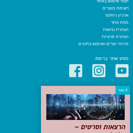
תנאי שימוש באתר
רשימת מוצרים
ארכיון ניוזלטר
מפת אתר
הצהרת נגישות
הצהרת פרטיות
זכויות יוצרים ושימוש בתכנים
מסע אחר ברשת
קטגוריות פופולריות
יעדים
טיולים בישראל
מלונות בוטיק בישראל
טיפים והמלצות
הרצאות וסרטים –
הכנות לנסיעה