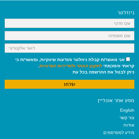
e
i
i
t
e
b
l
l
s
g
o
A
r
ניוזלטר
o
p
a
k
p
m
אני מאשר/ת קבלת ניוזלטר והודעות שיווקיות, ומאשר/ת כי
קראתי והסכמתי
לתקנון האתר
ולמדיניות הפרטיות
.
ניתן לבטל את ההרשמה בכל עת
מסע אחר אונליין
English
צור קשר
אודות
מידע למפרסמים