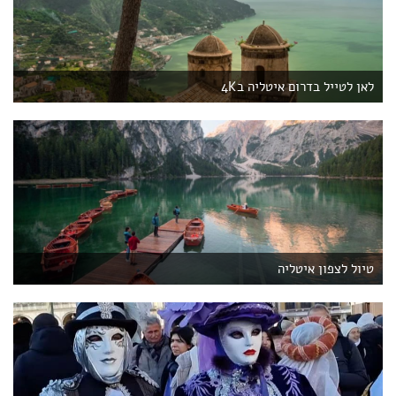
לאן לטייל בדרום איטליה ב4K
טיול לצפון איטליה