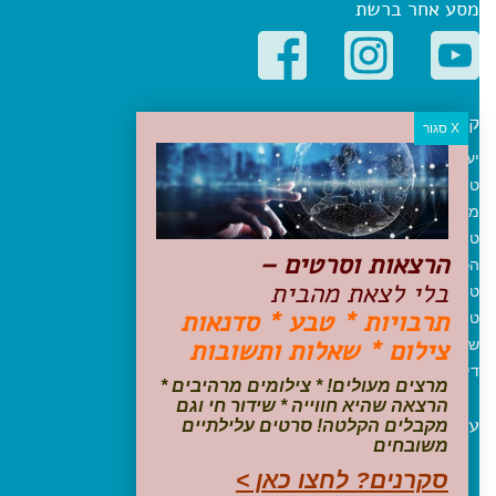
מסע אחר ברשת
קטגוריות פופולריות
יעדים
טיולים בישראל
מלונות בוטיק בישראל
טיפים והמלצות
הרצאות וסרטים –
הכנות לנסיעה
בלי לצאת מהבית
טיולי ג'יפים
תרבויות * טבע * סדנאות
טיולים עם ילדים
צילום * שאלות ותשובות
שייט, הפלגות, קרוזים
דיגיטל
מרצים מעולים! * צילומים מרהיבים *
הרצאה שהיא חווייה * שידור חי וגם
עקבו אחרינו בפייסבוק
מקבלים הקלטה! סרטים עלילתיים
משובחים
סקרנים? לחצו כאן >