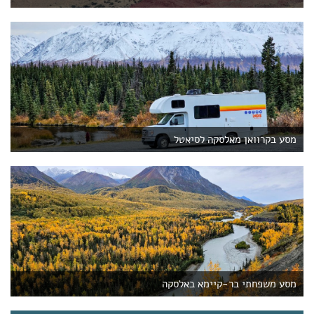
מסע בקרוואן מאלסקה לסיאטל
מסע משפחתי בר-קיימא באלסקה