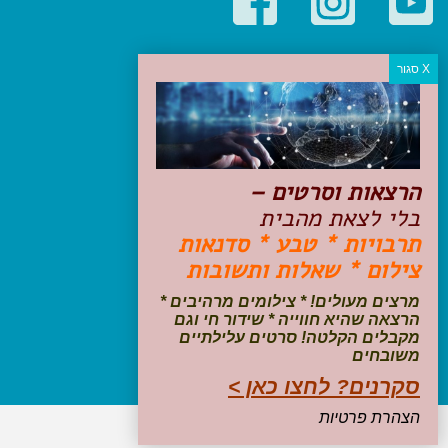
קטגוריות פופולריות
יעדים
טיולים בישראל
מלונות בוטיק בישראל
טיפים והמלצות
הרצאות וסרטים –
הכנות לנסיעה
בלי לצאת מהבית
טיולי ג'יפים
תרבויות * טבע * סדנאות
טיולים עם ילדים
צילום * שאלות ותשובות
שייט, הפלגות, קרוזים
דיגיטל
מרצים מעולים! * צילומים מרהיבים *
הרצאה שהיא חווייה * שידור חי וגם
עקבו אחרינו בפייסבוק
מקבלים הקלטה! סרטים עלילתיים
משובחים
סקרנים? לחצו כאן >
הצהרת פרטיות