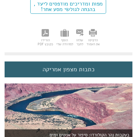
מפות ומדריכים מודפסים ליעד ,
בהנחה לגולשי מסע אחר!
הדפיסו
שלחו
הוסף
הורידו
את העמוד
לחבר
למזוודה שלי
כקובץ PDF
כתבות מצפון אמריקה
בעקבות נהר הקולורדו: סיפור על אנשים ומים