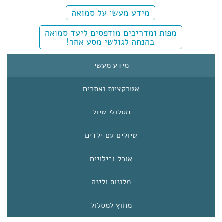
טבע וסביבה
שדה התעופה הבינלאומי של סמואה נמצא במרחק 34
מידע מעשי על סמואה
קילומטרים מהבירה אפיה. טיסות סדירות מגיעות לכאן
כחמישים אחוז משטח המדינה מכוסים ביערות גשם. במישור
מפות ומדריכים מודפסים ליעד סמואה
החוף גדלים דקלי קוקוס, ובביצות שבשפכי הנהרות צומחים
מהונולולו שבהוואי, מאוקלנד שבניו-זילנד ומסידני
בהנחה לגולשי מסע אחר!
מנגרובים.
שבאוסטרליה.
בעלי החיים הנפוצים בסמואה הם עטלף הפירות, נחשים וכמה
מיני לטאות.
מידע מעשי
אטרקציות ואתרים
מסלולי טיול
טיולים עם ילדים
אוכל ובילויים
מלונות ולינה
מחוץ למסלול