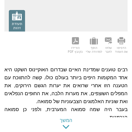
תעודת
זהות
הדפיסו
שלחו
הוסף
הורידו
תעודת זהות
את העמוד
לחבר
למזוודה שלי
כקובץ PDF
שם רשמי:
המדינה העצמאית של סמואה (Samoa)
שפה רשמית:
סמואית ואנגלית
רבים טוענים שמדינת האיים שבדרום האוקיינוס השקט היא
מטבע:
טאלה
אחד המקומות היפים ביותר בעולם כולו. קשה להתווכח עם
בירה:
אַפְּיָה (Apia)
הטענה הזו אחרי שרואים את יערות הגשם הירוקים, את
קידומת:
המפלים השוצפים, את מערות הלבה, את החופים הנפלאים
הפרש שעות:
מינוס 14 שעות
ואת שוניות האלמוגים הצבעוניות של סמואה.
בעבר היה שמה סמואה המערבית, ולפני כן סמואה
הגרמנית.
המשך
מזרחית לסמואה נמצאת סמואה האמריקאית, טריטוריה של