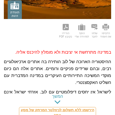
תעודת
זהות
הדפיסו
שלחו
הוסף
הורידו
תעודת זהות
את העמוד
לחבר
למזוודה שלי
כקובץ PDF
שם רשמי:
המדינה הערבית הלוּבית העממית הסוציאליסטית
הגדולה (Libya)
במדינה מתרחשת אי יציבות ולא מומלץ להיכנס אליה.
שפה רשמית:
ערבית
ההיסטוריה הארוכה של לוב הותירה בה אתרים ארכיאולוגיים
מטבע:
דינר לובי
רבים, ובהם שרידים פניקיים ורומיים. אתרים אלה הם כיום
בירה:
טריפולִי (Tripoli)
מוקדי המשיכה התיירותיים העיקריים במדינה המדברית עם
קידומת:
השליט האקסצנטרי.
הפרש שעות:
מינוס שעתיים
לישראל אין יחסים דיפלומטיים עם לוב. אזרחי ישראל אינם
המשך
מורשים לבקר בלוב.
ישנה אזהרת מסע ללוב של המטה ללוחמה בטרור, לפיה
הירשמו ללא תשלום לניוזלטר המרתק של מסע
מתקיימים סיכונים ממשיים על ביטחונם של תושבי ישראל