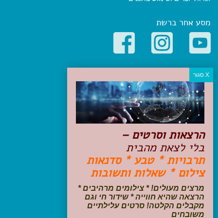
מסע אחר ברשת
קטגוריות פופולריות
יעדים
טיולים בישראל
מלונות בוטיק בישראל
טיפים והמלצות
הרצאות וסרטים –
הכנות לנסיעה
בלי לצאת מהבית
טיולי ג'יפים
תרבויות * טבע * סדנאות
טיולים עם ילדים
צילום * שאלות ותשובות
שייט, הפלגות, קרוזים
דיגיטל
מרצים מעולים! * צילומים מרהיבים *
הרצאה שהיא חווייה * שידור חי וגם
עקבו אחרינו בפייסבוק
מקבלים הקלטה! סרטים עלילתיים
משובחים