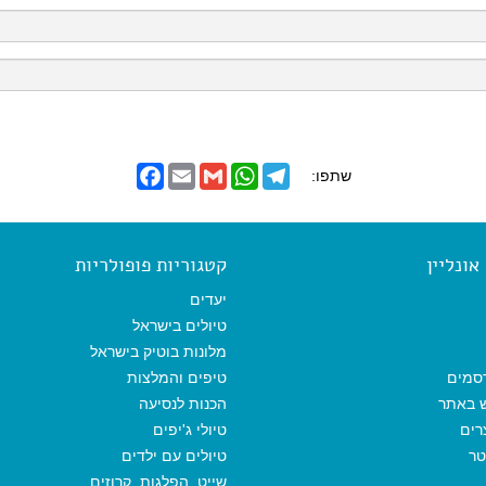
F
E
G
W
T
שתפו:
a
m
m
h
e
c
a
a
a
l
e
i
i
t
e
b
l
l
s
g
o
A
r
ונליין
קטגוריות פופולריות
o
p
a
k
p
m
יעדים
טיולים בישראל
מלונות בוטיק בישראל
סמים
טיפים והמלצות
ש באתר
הכנות לנסיעה
רים
טיולי ג'יפים
טר
טיולים עם ילדים
שייט, הפלגות, קרוזים