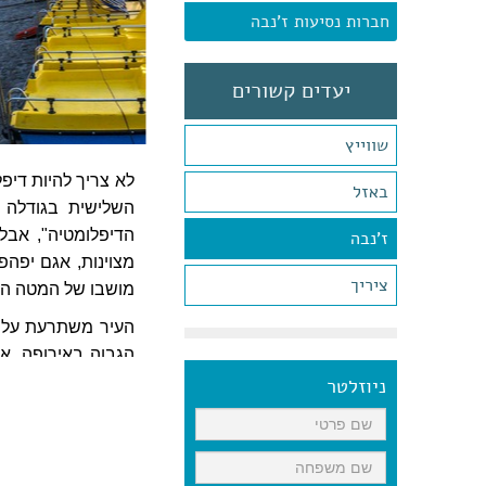
חברות נסיעות ז'נבה
יעדים קשורים
שווייץ
לא צריך להיות דיפל
באזל
השלישית בגודלה 
הדיפלומטיה", אבל
ז'נבה
מצוינות, אגם יפהפ
ציריך
מושבו של המטה האי
העיר משתרעת על ג
הגבוה באירופה, א
כאן בהשפעות צרפתי
ניוזלטר
פעילויות
ז'נבה היא עיר שנה