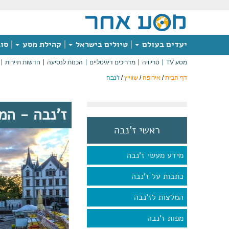
יעדים בעולם
טיולים בישראל
קהילת מסע
סוג
מסע TV
טריוויה
מדריכים דיגיטליים
הכנות לנסיעה
חדשות תיירות
דף הבית
/
אירופה
/
שווייץ
/
ז'נבה
ז'נבה - המ
ראשי ז'נבה
מידע מעשי ז'נבה
כתבות על ז'נבה
המלצות לז'נבה
מפות ז'נבה