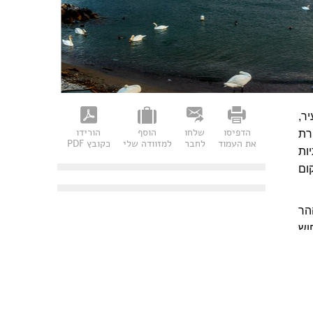
יר,
הדפיסו
שלחו
הוסף
הורידו
רת
את העמוד
לחבר
למזוודה שלי
כקובץ PDF
ות
ום
הר
וש
לו