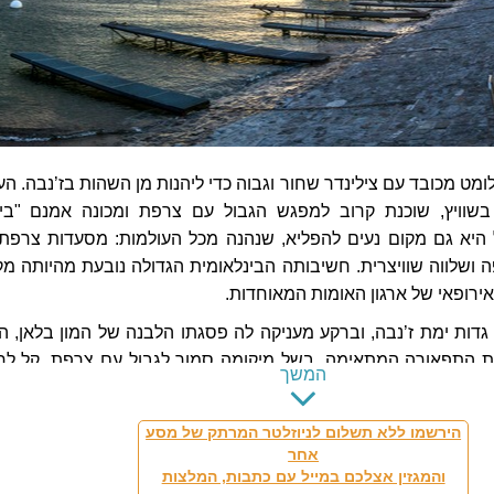
ומט מכובד עם צילינדר שחור וגבוה כדי ליהנות מן השהות בז’נבה. הע
בשוויץ, שוכנת קרוב למפגש הגבול עם צרפת ומכונה אמנם "בי
 היא גם מקום נעים להפליא, שנהנה מכל העולמות: מסעדות צרפתי
ה ושלווה שוויצרית. חשיבותה הבינלאומית הגדולה נובעת מהיותה מק
רופאי של ארגון האומות המאוחדות.
דות ימת ז’נבה, וברקע מעניקה לה פסגתו הלבנה של המון בלאן, ה
ת התפאורה המתאימה. בשל מיקומה סמוך לגבול עם צרפת, קל לח
המשך
ות בבנייה, בשפה ואפילו בבתי הקפה ובמסעדות.
הירשמו ללא תשלום לניוזלטר המרתק של מסע
אחר
והמגזין אצלכם במייל עם כתבות, המלצות
דר לטייל בה ברגל, בשל הקרבה הרבה בין אתריה. ואם תתעייפו תוכ