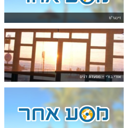
זינגר'ס
אורי בורי – מסעדת דגים