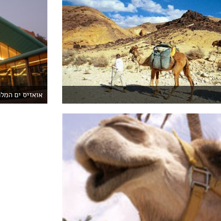
אואזיס ים המל