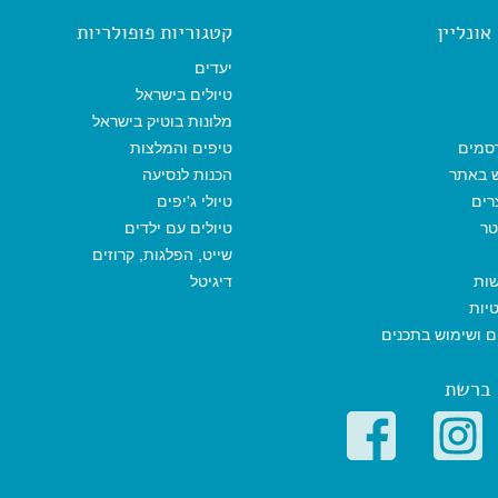
b
l
l
s
g
o
A
r
ונליין
קטגוריות פופולריות
o
p
a
k
p
m
יעדים
טיולים בישראל
מלונות בוטיק בישראל
סמים
טיפים והמלצות
ש באתר
הכנות לנסיעה
רים
טיולי ג'יפים
טר
טיולים עם ילדים
שייט, הפלגות, קרוזים
שות
דיגיטל
יות
ים ושימוש בתכנים
 ברשת