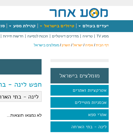
יעדים בעולם
טיולים בישראל
קהילת מסע
סוג
מסע TV
טריוויה
מדריכים דיגיטליים
הכנות לנסיעה
חדשות תיירות
דף הבית
/
אסיה
/
ישראל
/
השרון
/
מומלצים בישראל
מומלצים בישראל
חפש לינה - בת
אטרקציות ואתרים
אכסניות מטיילים
אתרי ספא
לא נמצאו תוצאות...
לינה - בתי הארחה