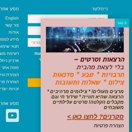
ניוזלטר
מסע אחר א
English
צור קשר
אודות
מידע למפר
תנאי שימו
אני מאשר/ת קבלת ניוזלטר והודעות
רשימת מוצ
הרצאות וסרטים –
שיווקיות, ומאשר/ת כי קראתי והסכמתי
ארכיון ניוזל
בלי לצאת מהבית
לתקנון האתר
ולמדיניות הפרטיות
.
מפת אתר
ניתן לבטל את ההרשמה בכל עת
תרבויות * טבע * סדנאות
הצהרת נגי
צילום * שאלות ותשובות
הצהרת פרט
זכויות יוצר
מרצים מעולים! * צילומים מרהיבים *
הרצאה שהיא חווייה * שידור חי וגם
מקבלים הקלטה! סרטים עלילתיים
מסע אחר
משובחים
סקרנים? לחצו כאן >
הצהרת פרטיות