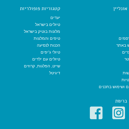
b
l
l
s
g
o
A
r
ונליין
קטגוריות פופולריות
o
p
a
k
p
m
יעדים
טיולים בישראל
מלונות בוטיק בישראל
סמים
טיפים והמלצות
ש באתר
הכנות לנסיעה
רים
טיולי ג'יפים
טר
טיולים עם ילדים
שייט, הפלגות, קרוזים
שות
דיגיטל
יות
ים ושימוש בתכנים
 ברשת