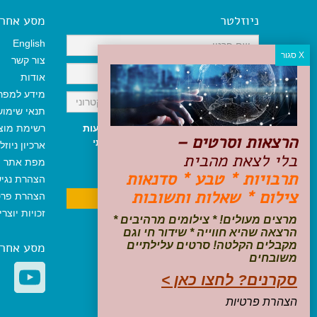
ניוזלטר
מסע אחר א
English
צור קשר
אודות
מידע למפר
תנאי שימו
אני מאשר/ת קבלת ניוזלטר והודעות
רשימת מוצ
הרצאות וסרטים –
שיווקיות, ומאשר/ת כי קראתי והסכמתי
ארכיון ניוזל
בלי לצאת מהבית
לתקנון האתר
ולמדיניות הפרטיות
.
מפת אתר
ניתן לבטל את ההרשמה בכל עת
תרבויות * טבע * סדנאות
הצהרת נגי
צילום * שאלות ותשובות
הצהרת פרט
זכויות יוצר
מרצים מעולים! * צילומים מרהיבים *
הרצאה שהיא חווייה * שידור חי וגם
מקבלים הקלטה! סרטים עלילתיים
מסע אחר
משובחים
סקרנים? לחצו כאן >
הצהרת פרטיות