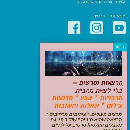
זכויות יוצרים ושימוש בתכנים
מסע אחר ברשת
קטגוריות פופולריות
יעדים
טיולים בישראל
מלונות בוטיק בישראל
טיפים והמלצות
הרצאות וסרטים –
הכנות לנסיעה
בלי לצאת מהבית
טיולי ג'יפים
תרבויות * טבע * סדנאות
טיולים עם ילדים
צילום * שאלות ותשובות
שייט, הפלגות, קרוזים
דיגיטל
מרצים מעולים! * צילומים מרהיבים *
הרצאה שהיא חווייה * שידור חי וגם
עקבו אחרינו בפייסבוק
מקבלים הקלטה! סרטים עלילתיים