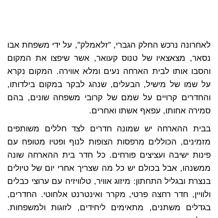
לאחרונה נרכש החלק הגברי, "זלאמלק", על ידי משפחת אבו
נסאר, מצאצאיו של טנוס קעואר, אשר שיפצו את המקום
והסבו אותו לבית הארחה נעים ומלא אווירה. המקום נקרא
על שמו של מישיל, הבעלים, שנהג לבקר במקום בילדותו,
והחדרים קרויים על שמם של קרובי משפחה שונים, בהם
סמירה אחותו, עפאף אשתו ואחרים.
בבית ההארחה יש שמונה חדרים לצד חללים משותפים
מזמינים, הכוללים מרפסות הצופות לנוף ופטיו מטופח עם
פינות ישיבה ועציצים פורחים. כל חדר בית ההארחה שונה
ממשנהו, אבל בכולם יש כל מה שצריך אחרי יום של טיולים
בנצרת ובגליל התחתון: מיזוג אוויר, טלוויזיה עם ערוצי כבלים
ולוויין, חדר רחצה פרטי, מקרר ואינטרנט אלחוטי. החדרים,
בגדלים משתנים, מתאימים ליחידים, לזוגות ולמשפחות.