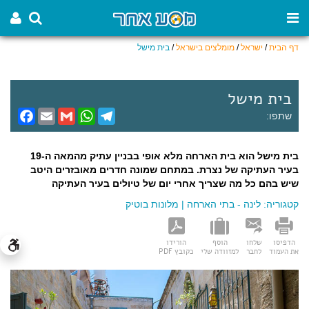
דף הבית
/
ישראל
/
מומלצים בישראל
/
בית מישל
בית מישל
F
E
G
W
T
שתפו:
a
m
m
h
e
c
a
a
a
l
e
i
i
t
e
בית מישל הוא בית הארחה מלא אופי בבניין עתיק מהמאה ה-19
b
l
l
s
g
o
A
r
בעיר העתיקה של נצרת. במתחם שמונה חדרים מאובזרים היטב
o
p
a
שיש בהם כל מה שצריך אחרי יום של טיולים בעיר העתיקה
k
p
m
קטגוריה:
לינה - בתי הארחה
|
מלונות בוטיק
הדפיסו
שלחו
הוסף
הורידו
את העמוד
לחבר
למזוודה שלי
כקובץ PDF