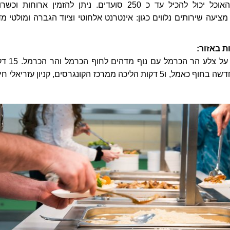
ספורטיבית. חדר האוכל יכול להכיל עד כ 250 סועדים. ניתן להזמין ארוחות וכ
ציעה שירותים נלווים כגון: אינטרנט אלחוטי וציוד הגברה ומולטי מד
ת באזור:
האכסניה ממוקמת על צלע הר הכרמל עם
הליכה מהטיילת החדשה בחוף כאמל, ו5 דקות הליכה ממרכז הקונגרסים, קניון עזריאלי