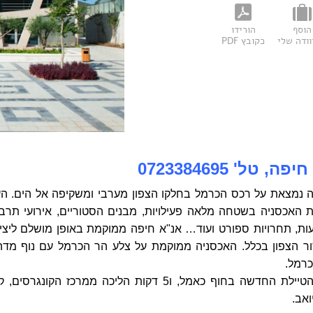
הוסף
הורידו
ודה שלי
כקובץ PDF
טל' 0723384695
ה נמצאת על רכס הכרמל בחלקו הצפון מערבי ומשקיפה אל הים. הע
אכסניה בשטחה מלאה פעילויות, מבנים הסטוריים, אירועי תרבו
פעות, תחרויות ספורט ועוד… אנ"א חיפה ממוקמת באופן מושלם ליצי
זור הצפון בכלל. האכסניה ממוקמת על צלע הר הכרמל עם נוף מדה
כרמל.
15 דקות הליכה מהטיילת החדשה בחוף כאמל, ו5 דקות הליכה ממרכז הקונגרסים,
ואב.