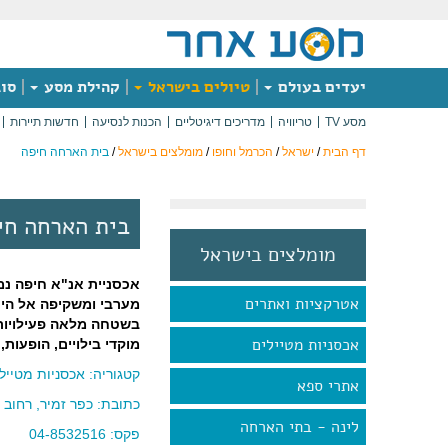
יעדים בעולם
טיולים בישראל
קהילת מסע
סוג
מסע TV
טריוויה
מדריכים דיגיטליים
הכנות לנסיעה
חדשות תיירות
דף הבית
/
ישראל
/
הכרמל וחופו
/
מומלצים בישראל
/
בית הארחה חיפה
בית הארחה חי
מומלצים בישראל
אכסניית אנ"א חיפה נ
אטרקציות ואתרים
מערבי ומשקיפה אל הי
בשטחה מלאה פעילויות,
אכסניות מטיילים
מוקדי בילויים, הופעות,
קטגוריה:
אכסניות מטייל
אתרי ספא
כתובת: כפר זמיר, רחוב צביה ו
לינה - בתי הארחה
פקס: 04-8532516