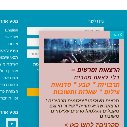
ניוזלטר
מסע אחר א
English
צור קשר
אודות
מידע למפר
תנאי שימו
אני מאשר/ת קבלת ניוזלטר והודעות
רשימת מוצ
הרצאות וסרטים –
שיווקיות, ומאשר/ת כי קראתי והסכמתי
ארכיון ניוזל
בלי לצאת מהבית
לתקנון האתר
ולמדיניות הפרטיות
.
מפת אתר
ניתן לבטל את ההרשמה בכל עת
תרבויות * טבע * סדנאות
הצהרת נגי
צילום * שאלות ותשובות
הצהרת פרט
זכויות יוצר
מרצים מעולים! * צילומים מרהיבים *
הרצאה שהיא חווייה * שידור חי וגם
מקבלים הקלטה! סרטים עלילתיים
מסע אחר
משובחים
סקרנים? לחצו כאן >