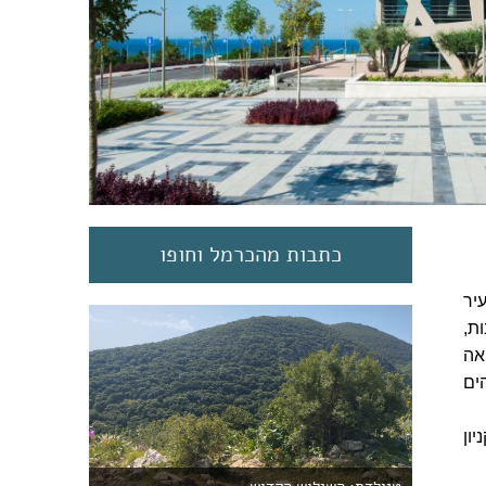
כתבות מהכרמל וחופו
יר
ת,
אה
ים
 קניון