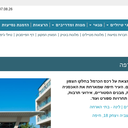
07.08.26
י טיולים
פנאי
מפות ומדריכים
הרצאות
הזמנת נסיעות
חברות נסיעות
מלונות מטיילים
מלונות בוטיק
המגזין המקוון
דף הפייסבוק
טיולי ג'יפ
פה
מצאת על רכס הכרמל בחלקו הצפון
ם. העיר חיפה שמארחת את האכסניה
 מבנים הסטוריים, אירועי תרבות,
 תחרויות ספורט ועוד.
ים
|
לינה - בתי הארחה
יצחק 18, חיפה