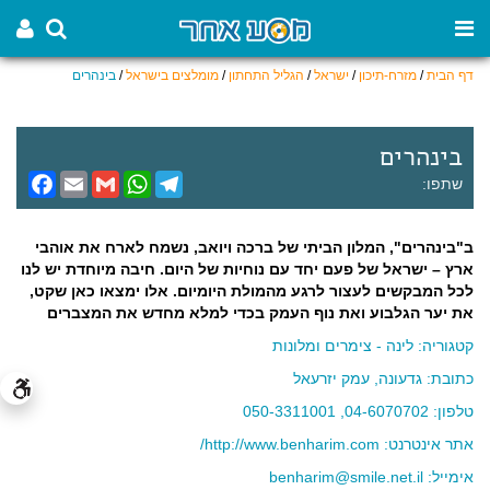
דף הבית
/
מזרח-תיכון
/
ישראל
/
הגליל התחתון
/
מומלצים בישראל
/
בינהרים
בינהרים
F
E
G
W
T
שתפו:
a
m
m
h
e
c
a
a
a
l
e
i
i
t
e
ב"בינהרים", המלון הביתי של ברכה ויואב, נשמח לארח את אוהבי
b
l
l
s
g
o
A
r
ארץ – ישראל של פעם יחד עם נוחיות של היום. חיבה מיוחדת יש לנו
o
p
a
לכל המבקשים לעצור לרגע מהמולת היומיום. אלו ימצאו כאן שקט,
k
p
m
את יער הגלבוע ואת נוף העמק בכדי למלא מחדש את המצברים
קטגוריה:
לינה - צימרים ומלונות
כתובת: גדעונה, עמק יזרעאל
טלפון:
04-6070702, 050-3311001
אתר אינטרנט:
http://www.benharim.com/
אימייל:
benharim@smile.net.il