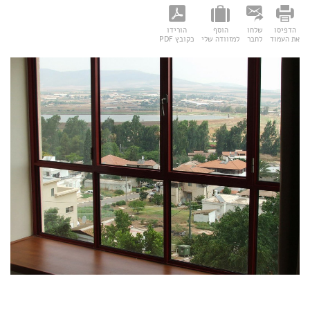
הדפיסו
שלחו
הוסף
הורידו
את העמוד
לחבר
למזוודה שלי
כקובץ PDF