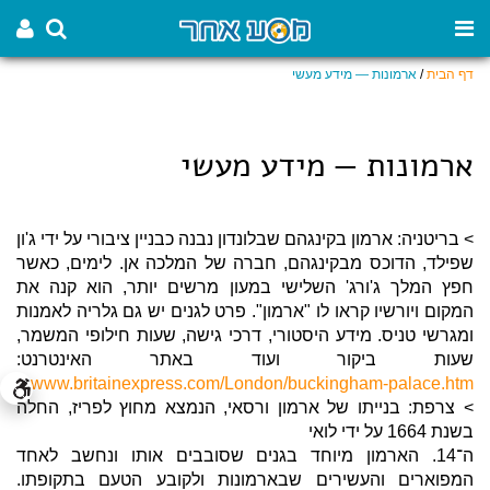
דף הבית
/
ארמונות — מידע מעשי
ארמונות — מידע מעשי
> בריטניה: ארמון בקינגהם שבלונדון נבנה כבניין ציבורי על ידי ג'ון
שפילד, הדוכס מבקינגהם, חברה של המלכה אן. לימים, כאשר
חפץ המלך ג'ורג' השלישי במעון מרשים יותר, הוא קנה את
המקום ויורשיו קראו לו "ארמון". פרט לגנים יש גם גלריה לאמנות
ומגרשי טניס. מידע היסטורי, דרכי גישה, שעות חילופי המשמר,
שעות ביקור ועוד באתר האינטרנט:
.
www.britainexpress.com/London/buckingham-palace.htm
> צרפת: בנייתו של ארמון ורסאי, הנמצא מחוץ לפריז, החלה
בשנת 1664 על ידי לואי
ה־14. הארמון מיוחד בגנים שסובבים אותו ונחשב לאחד
המפוארים והעשירים שבארמונות ולקובע הטעם בתקופתו.