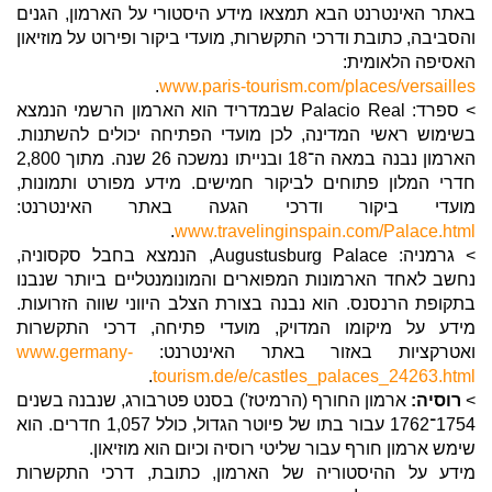
באתר האינטרנט הבא תמצאו מידע היסטורי על הארמון, הגנים
והסביבה, כתובת ודרכי התקשרות, מועדי ביקור ופירוט על מוזיאון
האסיפה הלאומית:
.
www.paris-tourism.com/places/versailles
> ספרד: Palacio Real שבמדריד הוא הארמון הרשמי הנמצא
בשימוש ראשי המדינה, לכן מועדי הפתיחה יכולים להשתנות.
הארמון נבנה במאה ה־18 ובנייתו נמשכה 26 שנה. מתוך 2,800
חדרי המלון פתוחים לביקור חמישים. מידע מפורט ותמונות,
מועדי ביקור ודרכי הגעה באתר האינטרנט:
.
www.travelinginspain.com/Palace.html
> גרמניה: Augustusburg Palace, הנמצא בחבל סקסוניה,
נחשב לאחד הארמונות המפוארים והמונומנטליים ביותר שנבנו
בתקופת הרנסנס. הוא נבנה בצורת הצלב היווני שווה הזרועות.
מידע על מיקומו המדויק, מועדי פתיחה, דרכי התקשרות
ואטרקציות באזור באתר האינטרנט:
www.germany-
.
tourism.de/e/castles_palaces_24263.html
>
רוסיה:
ארמון החורף (הרמיטז') בסנט פטרבורג, שנבנה בשנים
1754־1762 עבור בתו של פיוטר הגדול, כולל 1,057 חדרים. הוא
שימש ארמון חורף עבור שליטי רוסיה וכיום הוא מוזיאון.
מידע על ההיסטוריה של הארמון, כתובת, דרכי התקשרות