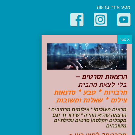
מסע אחר ברשת
קטגוריות פופולריות
יעדים
טיולים בישראל
מלונות בוטיק בישראל
טיפים והמלצות
הרצאות וסרטים –
הכנות לנסיעה
בלי לצאת מהבית
טיולי ג'יפים
תרבויות * טבע * סדנאות
טיולים עם ילדים
צילום * שאלות ותשובות
שייט, הפלגות, קרוזים
דיגיטל
מרצים מעולים! * צילומים מרהיבים *
הרצאה שהיא חווייה * שידור חי וגם
עקבו אחרינו בפייסבוק
מקבלים הקלטה! סרטים עלילתיים
משובחים