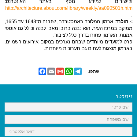
וקישורים למידע נוסף באתר האינטרנט:
http://architecture.about.com/library/weekly/aa090501h.htm
.
>
הולנד:
ארמון המלוכה באמסטרדם, שנבנה מ־1648 עד 1655,
ממוקם במרכז העיר. הוא נבנה ברובו מאבן לבנה וכולל גם אוספי
אמנות. הארמון פתוח בדרך כלל לציבור,
פרט למועדים מיוחדים שבהם נערכים במקום אירועים רשמיים.
בארמון מוצגות לעתים גם תערוכות מיוחדות.
F
E
G
W
T
שתפו:
a
m
m
h
e
c
a
a
a
l
e
i
i
t
e
b
l
l
s
g
o
A
r
ניוזלטר
o
p
a
k
p
m