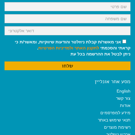
k
p
m
אני מאשר/ת קבלת ניוזלטר והודעות שיווקיות, ומאשר/ת כי
קראתי והסכמתי
לתקנון האתר
ולמדיניות הפרטיות
.
ניתן לבטל את ההרשמה בכל עת
מסע אחר אונליין
English
צור קשר
אודות
מידע למפרסמים
תנאי שימוש באתר
רשימת מוצרים
ארכיון ניוזלטר