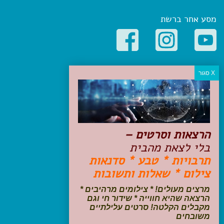
מסע אחר ברשת
קטגוריות פופולריות
יעדים
טיולים בישראל
מלונות בוטיק בישראל
טיפים והמלצות
הרצאות וסרטים –
הכנות לנסיעה
בלי לצאת מהבית
טיולי ג'יפים
תרבויות * טבע * סדנאות
טיולים עם ילדים
צילום * שאלות ותשובות
שייט, הפלגות, קרוזים
דיגיטל
מרצים מעולים! * צילומים מרהיבים *
הרצאה שהיא חווייה * שידור חי וגם
עקבו אחרינו בפייסבוק
מקבלים הקלטה! סרטים עלילתיים
משובחים