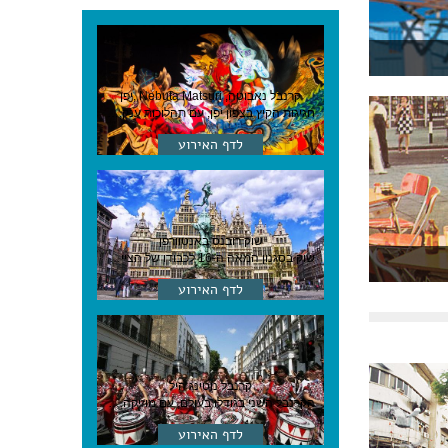
קרנבל נאבוטה, Nebuta Matsuri ,יפן
חגיגות הקיץ בצפון יפן, עם תהלוכות ענק, ריקודים וזיקוקים. 6-2 באוגוסט, יפן
לדף האירוע
שוק רובנס באנטוורפן
שוק בסגנון המאה ה-16 לכבודו של הצייר המפורסם, בן העיר, נערך ב-15 באוגוסט באנטוורפן
לדף האירוע
קרנבל נוטינג היל
הקרנבל השני בגודלו בעולם, עם מוזיקה, תהלוכות ותחפושות. לונדון
לדף האירוע