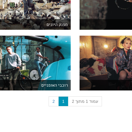
מפנק היונים
רוכבי האופניים
(
עמוד 1 מתוך 2
1
2
c
u
r
r
e