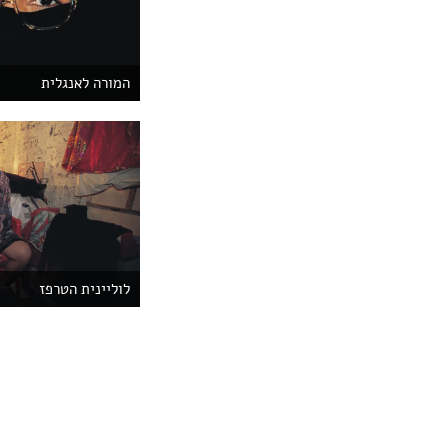
המורה לאנגלית
לוליינית הטרפז