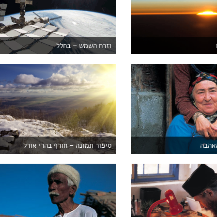
וזרח השמש – בחלל
האהבה
סיפור תמונה – חורף בהרי אורל