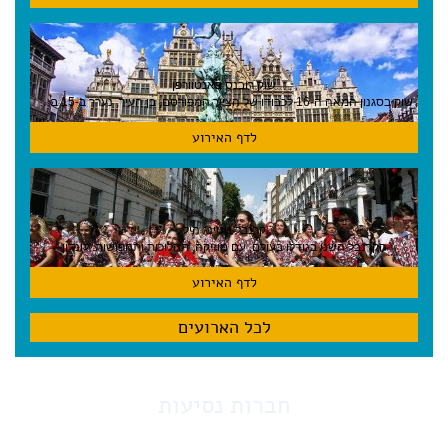
שוק רובנס באנטוורפן
שוק בסגנון המאה ה-16 לכבודו של הצייר המפורסם, בן העיר, נערך ב-15 באוגוסט באנטוורפן
לדף האירוע
קרנבל נוטינג היל
הקרנבל השני בגודלו בעולם, עם מוזיקה, תהלוכות ותחפושות. לונדון
לדף האירוע
לכל הארועים
חברות נסיעות