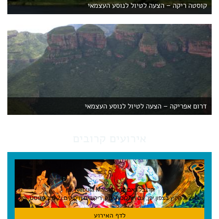
קוסטה ריקה – הצעה לטיול לנוסע העצמאי
דרום אפריקה – הצעה לטיול לנוסע העצמאי
אירועים קרובים
קרנבל נאבוטה, Nebuta Matsuri ,יפן
חגיגות הקיץ בצפון יפן, עם תהלוכות ענק, ריקודים וזיקוקים. 6-2 באוגוסט, יפן
לדף האירוע