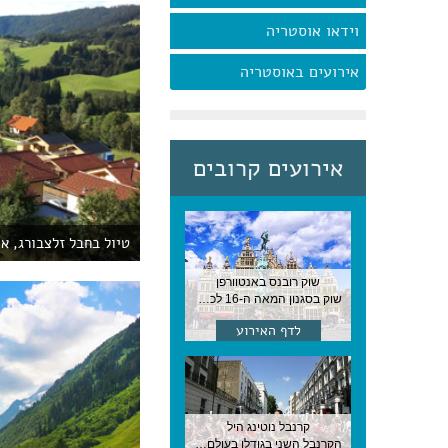
וידאו אוסטריה
אירועים באוסטריה
אירועים קרובים
טיול בחבל זלצבורג, א
שוק רובנס באנטוורפן
שוק בסגנון המאה ה-16 לכבודו של הצייר המפורסם, בן העיר, נערך ב-15 באוגוסט באנטוורפן
לדף האירוע
קרנבל נוטינג היל
הקרנבל השני בגודלו בעולם, עם מוזיקה, תהלוכות ותחפושות. לונדון