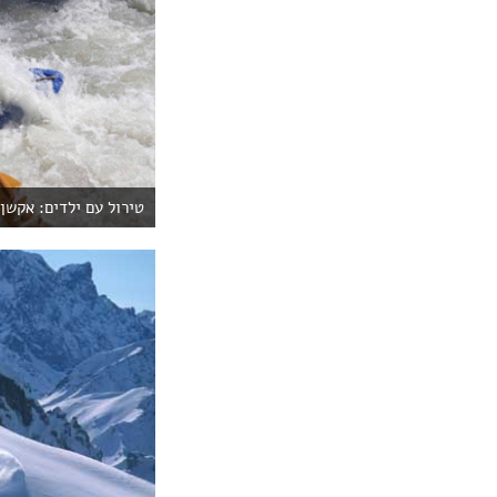
טירול עם ילדים: אקשן