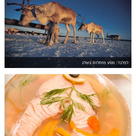
לפלנד: מסע מזחלות בשלג