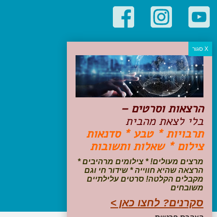
קטגוריות פופולריות
יעדים
טיולים בישראל
מלונות בוטיק בישראל
טיפים והמלצות
הרצאות וסרטים –
הכנות לנסיעה
בלי לצאת מהבית
טיולי ג'יפים
תרבויות * טבע * סדנאות
טיולים עם ילדים
צילום * שאלות ותשובות
שייט, הפלגות, קרוזים
דיגיטל
מרצים מעולים! * צילומים מרהיבים *
הרצאה שהיא חווייה * שידור חי וגם
עקבו אחרינו בפייסבוק
מקבלים הקלטה! סרטים עלילתיים
משובחים
סקרנים? לחצו כאן >