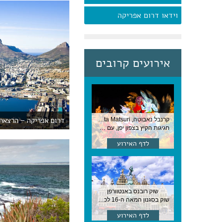
וידאו דרום אפריקה
אירועים קרובים
דרום אפריקה – הרצאה
קרנבל נאבוטה, Nebuta Matsuri ,יפן
חגיגות הקיץ בצפון יפן, עם תהלוכות ענק, ריקודים וזיקוקים. 6-2 באוגוסט, יפן
לדף האירוע
שוק רובנס באנטוורפן
שוק בסגנון המאה ה-16 לכבודו של הצייר המפורסם, בן העיר, נערך ב-15 באוגוסט באנטוורפן
לדף האירוע