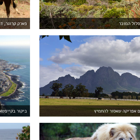
לול המוכר
פארק קרוגר, ד
ם אפריקה שאסור להחמיץ
ביקור בקייפטאו