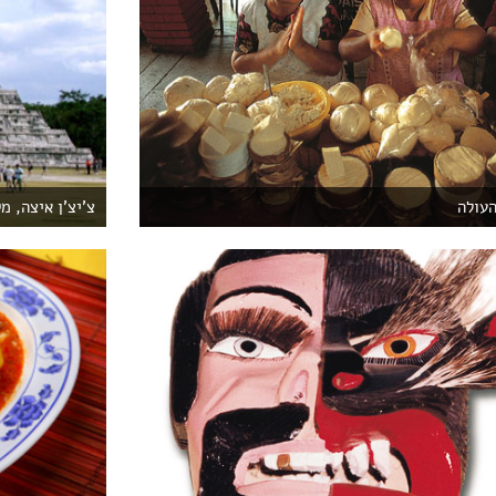
העולה
צ'יצ'ן איצה, מ