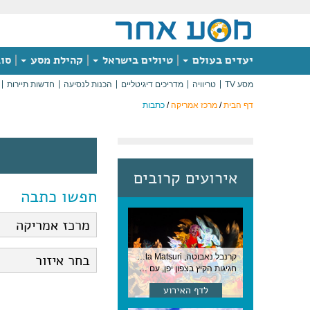
יעדים בעולם
טיולים בישראל
קהילת מסע
סוג
מסע TV
טריוויה
מדריכים דיגיטליים
הכנות לנסיעה
חדשות תיירות
דף הבית
/
מרכז אמריקה
/
כתבות
אירועים קרובים
חפשו כתבה
קרנבל נאבוטה, Nebuta Matsuri ,יפן
חגיגות הקיץ בצפון יפן, עם תהלוכות ענק, ריקודים וזיקוקים. 6-2 באוגוסט, יפן
לדף האירוע