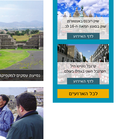
שוק רובנס באנטוורפן
שוק בסגנון המאה ה-16 לכבודו של הצייר המפורסם, בן העיר, נערך ב-15 באוגוסט באנטוורפן
לדף האירוע
קרנבל נוטינג היל
הקרנבל השני בגודלו בעולם, עם מוזיקה, תהלוכות ותחפושות. לונדון
נסיעת עסקים למקסיקו 
לדף האירוע
לכל הארועים