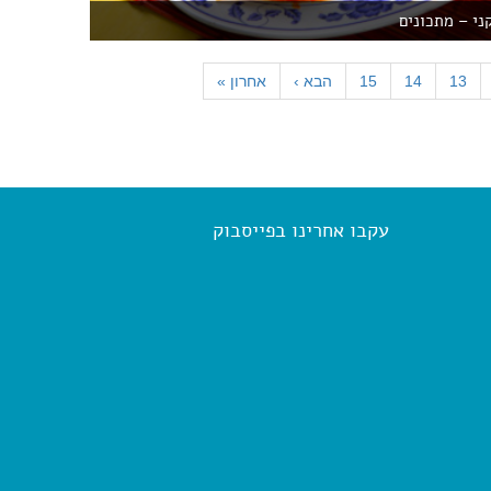
י – מתכונים
13
14
15
הבא
›
אחרון
»
עקבו אחרינו בפייסבוק