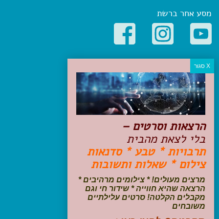
מסע אחר ברשת
קטגוריות פופולריות
יעדים
טיולים בישראל
מלונות בוטיק בישראל
טיפים והמלצות
הרצאות וסרטים –
הכנות לנסיעה
בלי לצאת מהבית
טיולי ג'יפים
תרבויות * טבע * סדנאות
טיולים עם ילדים
צילום * שאלות ותשובות
שייט, הפלגות, קרוזים
דיגיטל
מרצים מעולים! * צילומים מרהיבים *
הרצאה שהיא חווייה * שידור חי וגם
עקבו אחרינו בפייסבוק
מקבלים הקלטה! סרטים עלילתיים
משובחים