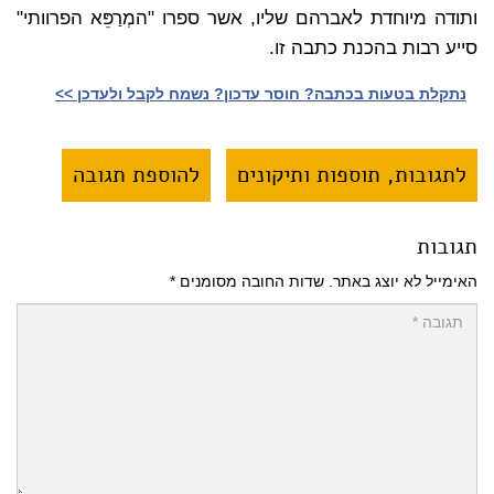
ותודה מיוחדת לאברהם שליו, אשר ספרו "המְרַפֵּא הפרוותי"
סייע רבות בהכנת כתבה זו.
נתקלת בטעות בכתבה? חוסר עדכון? נשמח לקבל ולעדכן >>‎
לתגובות, תוספות ותיקונים
להוספת תגובה
תגובות
האימייל לא יוצג באתר.
שדות החובה מסומנים
*