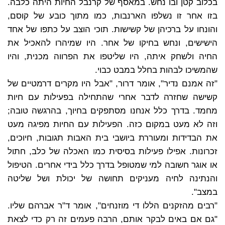
בכלוב קטן ובו נחש. במאסף של קרנבל החיות היתה כלבה.
בזו אחר זו נשלפו הארנבות, כמו מתוך כובע של קוסם,
והונחו על ברכיהן של קשישות. תוכי הוצב על כתפו של אחד
הישישים, ונחש בחיקו של אחר. היו שמיהרו להאכיל את
החיה ולשחק איתה, היו שליטפו את הפרווה מכנית, והיו
שהמשיכו לבהות בחלל במבט כבוי.
"זה אמנם נדיר", אומר דרור, "אבל היו מקרים דרמטיים של
קשישה שחזרה לדבר אחרי שהתחילה בפעילות עם חיות
מחמד. בדרך כלל אנחנו מסתפקים בחיוך, בהרגשה טובה;
וזה לא מעט במקום כזה. הפעילות עם החיות מפיגה מעט
את הבדידות ומעוררת ביושבי בית האבות תגובות, חיוכים,
זכרונות. אפילו פעילות בסיסית כמו האכלה של כלב, חתול
או אוגר חשובה למי שמטופל בדרך כלל בידי אחרים. הטיפול
והנתינה לחיה מעניקים תחושה של יכולת ושל שליטה
במצב".
"רבים מהזקנים הללו די מוזנחים", אומר ד"ר אברהם שליו.
"גם אם באים לבקר אותם, הרבה פעמים זה רק כדי לצאת