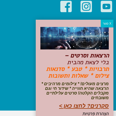
קטגוריות פופולריות
יעדים
טיולים בישראל
מלונות בוטיק בישראל
טיפים והמלצות
הרצאות וסרטים –
הכנות לנסיעה
בלי לצאת מהבית
טיולי ג'יפים
תרבויות * טבע * סדנאות
טיולים עם ילדים
צילום * שאלות ותשובות
שייט, הפלגות, קרוזים
דיגיטל
מרצים מעולים! * צילומים מרהיבים *
הרצאה שהיא חווייה * שידור חי וגם
עקבו אחרינו בפייסבוק
מקבלים הקלטה! סרטים עלילתיים
משובחים
סקרנים? לחצו כאן >
הצהרת פרטיות