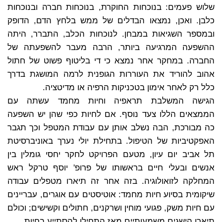
שלוש פעמים: בנוכחות החוקרת, בנוכחות חברה ובנוכחות
כלבן. ואכן, נמצאו הבדלים של ממש בלחץ הדם, הדופק
ובמספר השגיאות במבחן. לנוכחות הכלב, התברר, היתה
ההשפעה המרגיעה ביותר, הרבה מעבר להשפעתה של
החברה. במחקר אחר נמצא כי די בליטוף פשוט של חתול
אהוב להוריד את העוררות הגופנית לרמה המושגת בדרך
כלל רק לאחר אימון בטכניקות הרפיה או מדיטציה.
הגישה המשלבת תראפיה וחיות מחמד עשתה עם
הממצאים הללו צעד נוסף. אם לחיות כפי שהן יש השפעה
כה מבורכת, הבה נשלב אותן עם עבודת המטפל וכך תגבר
האפקטיביות של הטיפול. בתחילת יולי נערך באוניברסיטת
תל אביב יום עיון, מטעם הפרויקט לחקר יחסי גומלין בין
אנשים ובעלי חיים בראשותו של פרופ' יוסף טרקל ראש
המחלקה לזואולוגיה. בזה אחר זה תיארו מטפלים עבודה
שיקומית בסיוע חיות מחמד: אוטיסטים עם אוגרים, עבריינים
עם חיות משק, פגועי מוחין ושרקנים, חתולים וקשישים; וכולם
תיארו הישגים משמעותיים מאז התחילו להסתייע בחיות.