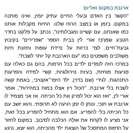
ארנבת במקום ואליום
"הקשר בין האדם ובעלי החיים עתיק יומין, ואינו מותנה
במקום, בזמן או במצב הרוח שלנו. החיות מקבלות אותנו
כמו שאנחנו, עם קשיינו ומגבלותינו", נכתב על פלקט בחדר
הטבע שמְרַכֵּז אורי לין בבית הספר "שפרירים" בקיבוץ
גבעת־חיים. לצד כרזות על נדידת עופות ותזונת חיות
משולבים משפטים כמו "עם הארנבת קל יותר לשבת".
במרכז הזה לומדים ילדים בכל הרמות, בהם גם כאלה עם
פגיעות מוחיות, בעיות נוירולוגיות, קשיי למידה והפרעות
התנהגות. לגידי (שם בדוי), ילד היפר־אקטיבי, באמת קשה
לשבת בלי ארנבת. "הכול רץ אצלו במוח במהירות", אומר
אורי לין, "ואז הוא יכול לפרק את כל הכיתה. אז אני מצמיד לו
ארנבת או תוכי, ונותן לו זמן רגיעה לא תרופתי, והוא יושב עם
כל הכיתה בלי להפריע. אם הוא מתחיל להפריע בכל זאת,
אני מציע לו לקחת את אוּלָה הכלבה לסיבוב. במקום לחזור
על הדפוס המתסכל של הוצאת ילד מהכיתה, הוא יוצא, נרגע