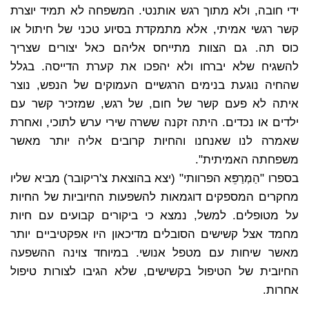
ידי חובה, ולא מתוך רגש אותנטי. המשפחה לא תמיד יוצרת
קשר רגשי אמיתי, אלא מתמקדת בסיוע טכני של חיתול או
כוס תה. גם הצוות מתייחס אליהם כאל יצורים שצריך
להשגיח שלא יברחו ולא יהפכו את קערת הדייסה. בגלל
שהחיה נוגעת בנימים הרגשיים העמוקים של הנפש, נוצר
איתה לא פעם קשר של חום, של רגש, שמזכיר קשר עם
ילדים או נכדים. היתה זקנה ששרה שירי ערש לתוכי, ואחרת
שאמרה לנו שאנחנו והחיות קרובים אליה יותר מאשר
משפחתה האמיתית".
בספרו "הַמְרַפֵּא הפרוותי" (יצא בהוצאת צ'ריקובר) מביא שליו
מחקרים המספקים דוגמאות להשפעות החיוביות של החיות
על מטופלים. למשל, נמצא כי ביקורים קבועים עם חיות
מחמד אצל קשישים הסובלים מדיכאון היו אפקטיביים יותר
מאשר שיחות עם מטפל אנושי. במיוחד צוינה ההשפעה
החיובית של הטיפול בקשישים, שלא הגיבו לצורות טיפול
אחרות.