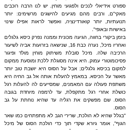
ספורט אידיאלי לנכים ולפגועי מוחין. יש לנו הרבה רוכבים
מאקי"ם, ורבים מהם מגיעים להישגים מרשימים: יותר
תנועתיות, יותר קואורדינציה, ואפשר לראות אפילו שינוי
באישיות ובאופי".
בזמן ביקורי בחווה, הגיעה מכונית וממנה נפרק כיסא גלגלים
ואחריו מיכל, נערה כבת 16, שנישאה בזרועות אביה לשיעור
הרכיבה שלה. מיכל סובלת משיתוק מוחין מולד ופיגור
פסיכומוטורי עמוק. היא אינה מסוגלת ללכת ומוסעת ממקום
למקום בכיסא גלגלים; אבל על הסוס היא יושבת טוב יותר
מאשר על הכיסא. במאמץ להעלות אותה אל גב החיה היא
משתפת פעולה עם המאמנים, שמסייעים לה להעלות רגל
כושלת אחרי רגל מתקפלת, עד לרמפה מיוחדת בגובה
הסוס. שם מפשקים את רגליה עד שהיא נוחתת על גב
הסוס.
"בגלל שהיא לא הולכת, שרירי הגב לא מתפתחים כמו שאר
הגוף", אומר גיורא שקדי תוך כדי הולכת הסוס של מיכל