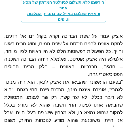
הירשמו ללא תשלום לניוזלטר המרתק של מסע
אחר
והמגזין אצלכם במייל עם כתבות, המלצות
וטיפים
איציק עמד על שפת הבריכה וקרא בקול רם אל הדגים.
להקת אווזים לבנים הידסה על שפת המים, והוא הרים ראשו
וחייך. כל הפעולות הפשוטות הללו לא היו ראויות לציון מיוחד,
אלמלא היה איציק אוטיסט, ואלמלא היתה הבריכה ושוכניה
– הדגים, הברכיות, האווזים – חלק מבית החולים
הפסיכיאטרי גהה.
"בפעם הראשונה שהביאו את איציק לכאן, הוא היה מנוכר
לגמרי", אומרת אינגה מינץ, מרכזת פינת החי בגהה. "הוא
לא דיבר בכלל, לא יצר קשר, רק שר לעצמו. המטפלת
שהביאה אותו לפינת החי חשבה שהוא לא מודע בכלל
למקום שהוא נמצא בו, ולא מבחין שיש פה בעלי חיים. אבל
אני הייתי משוכנעת שהוא מודע לנוכחות החיות, משום