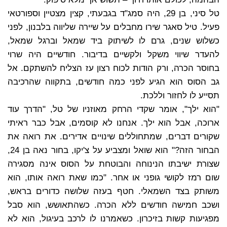
טל סיני, בן 29, היה סמג"ד בגבעתי, קצין מצטיין וספורטאי
פעיל. טיל סאגר שירו מחבלים על שיירה שליווה בלבנון, לפני
כשלוש שנים, גרם לו לשיתוק ביד שמאל וברגל שמאל,
להעדר שיווי משקל ולקשיים בדיבור. חודשיים היה שרוי
בחוסר הכרה, ורק הודות לכוח רצון עז הצליח להשתקם. אל
גב הסוס הוא הגיע לפני כמה חודשים, בתקווה שהרכיבה
תסייע לו לחזור וללכת.
"הוא ילך", אומר שקדי הרחק מאוזניו של טל, "הדרך עוד
ארוכה, אבל הוא ילך. אנחנו לא קוסמים, אבל כבר ראיתי
שקורים דברים, שמתחוללים שינויים אדירים. את רואה את
הבחור הזה?" הוא שואל ומצביע על צ'יקו, בחור נאה בן 24,
שצורת ישיבתו הנינוחה והבוטחת על הסוס אינה מסגירה
שום רמז לקושי גופני או אחר. "כמו שאת רואה אותו, הוא
משותק בצד השמאלי. חטף בעזה שלושה כדורים בראש,
ושכב חמישה חודשים ללא הכרה. כשהתאושש, הוא סבל
מפגיעות קשות בזיכרון. כשאמרנו לו לרכב בעיגול, הוא לא