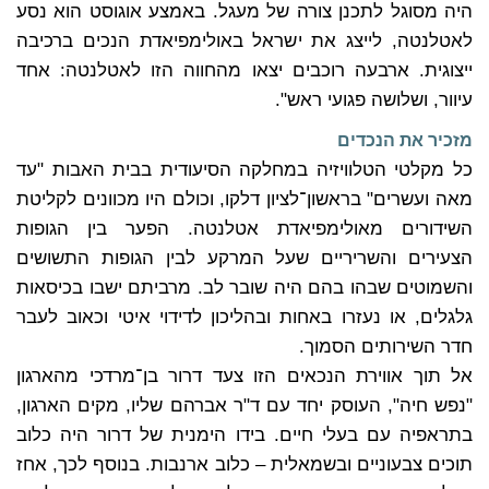
היה מסוגל לתכנן צורה של מעגל. באמצע אוגוסט הוא נסע
לאטלנטה, לייצג את ישראל באולימפיאדת הנכים ברכיבה
ייצוגית. ארבעה רוכבים יצאו מהחווה הזו לאטלנטה: אחד
עיוור, ושלושה פגועי ראש".
מזכיר את הנכדים
כל מקלטי הטלוויזיה במחלקה הסיעודית בבית האבות "עד
מאה ועשרים" בראשון־לציון דלקו, וכולם היו מכוונים לקליטת
השידורים מאולימפיאדת אטלנטה. הפער בין הגופות
הצעירים והשריריים שעל המרקע לבין הגופות התשושים
והשמוטים שבהו בהם היה שובר לב. מרביתם ישבו בכיסאות
גלגלים, או נעזרו באחות ובהליכון לדידוי איטי וכאוב לעבר
חדר השירותים הסמוך.
אל תוך אווירת הנכאים הזו צעד דרור בן־מרדכי מהארגון
"נפש חיה", העוסק יחד עם ד"ר אברהם שליו, מקים הארגון,
בתראפיה עם בעלי חיים. בידו הימנית של דרור היה כלוב
תוכים צבעוניים ובשמאלית – כלוב ארנבות. בנוסף לכך, אחז