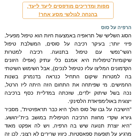
מפות ומדריכים מודפסים ליעד ליעד,
בהנחה לגולשי מסע אחר!
הרפיה על סוס
הסוג השלישי של תראפיה באמצעות חיות הוא טיפול מפעיל,
פיזי יותר; בעיקר רכיבה על סוסים, המשלבת טיפול
רגשי־נפשי עם טיפול בתנועה. רכיבה למטרות
שיקומיות־טיפוליות היא אמנם כלי עתיק (אפילו היוונים
הקדמונים המליצו עליו כטיפול לנכים), אבל השימוש השיטתי
בה למטרות שיקום התחיל כנראה בדנמרק בשנות
החמישים. מי שפיתחה את התחום הזה היתה ליז הרטל,
נכה בשל שיתוק ילדים, שזכתה במדליית כסף ברכיבה
ייצוגית באולימפיאדת הלסינקי.
"הישיבה על גבו של סוס הולך היא כבר תראפויטית", מסביר
גיורא שקדי מחוות הרכיבה הטיפולית במושב בית־יהושע.
"היא יוצרת תנועה שיש בה הרפיה, ויש לה אפקט מאוד
מרגיע על תופעות ספאסטיות, כיווץ שרירים לא רצוני. לכן זה