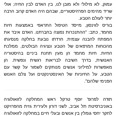
עמוק, לא מילולי ולא מובן לנו, בין האדם לבין החיה; אולי
שריד מהימים הפרהיסטוריים, שבהם היה האדם קרוב הרבה
יותר לעולם הטבע.
בוריס לווינסון, מייסד הטיפול התראפי באמצעות חיות
מחמד, כתב: "ההתנכרות נפוצה בחברתנו. האדם איבד את
המפתח להבנה עצמית. חרדתו נובעת בחלקה מנסיגתו
מהכוחות המרפאים של הטבע ונציגיה הבולטים, ממלכת
החיות. חיות מחמד הן מעין תחנת ביניים בהיסטוריה
האנושית, בדרך השיבה לבריאות רגשית ונפשית. הן
מאפשרות למיליוני אנשים מנותקים לשמור על קשר עם
הטבע, על החיוניות של האינסטינקטים ועל צלם האנוש
הפנימי שלהם".
תודה לפרופ' יוסף טרקל ראש המחלקה לזואולוגיה
באוניברסיטת תל אביב, לשני דורון ולעירית גזית מהפרויקט
לחקר יחסי גומלין בין אנשים ובעלי חיים במחלקה לזואולוגיה