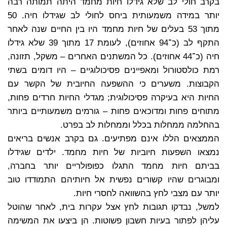
בקרב חולי לב שלא גידלו חיות מחמד היתה תמותה רבה
יותר במידה משמעותית ביחס לחולי לב שגידלו חיה. 50
מתוך 53 בעלים של חיות מחמד היו בין החיים שנה לאחר
התקף לב (כ־94 אחוזים), לעומת 17 מתוך 39 שלא גידלו
חיה (כ־44 אחוזים). כל המשתנים האחרים – משקל, תזונה,
רמת כולסטורול ומאפיינים פסיכולוגיים – היו דומים בשתי
הקבוצות. משערים כי ההשפעה החיובית של הקשר עם
החיות היא בעיקרה פסיכולוגית; מגדלי החיות חרדים פחות,
מתוחים פחות ומדוכאים פחות – גורמים משמעותיים ביותר
בהחלמה ממחלות בכלל וממחלות לב בפרט.
הממצאים הללו אינם מפתיעים. גם בקרב אנשים בריאים
נמצאו השפעות חיוביות של חיות מחמד. ילדים שגידלו
בביתם חיות מחמד התגלו כפופולריים יותר בחברה,
ומבוגרים שהיו קשורים נפשית אל חיותיהם התמודדו טוב
יותר עם מצבי לחץ בהשוואה לחסרי חיות.
למשל, נבדקו תגובות לחץ אצל עקרות בית, לאחר שהוטל
עליהן לפתור בעיות חשבון פשוטות. הן ביצעו את המשימה