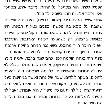
שמלות השיר ששר דיברו על נגיעה בחיות. עכשיו איציק כבר
הפסיק לשיר, הוא מסתכל על החיות, מדבר איתן, מסתכל
אלי, מדבר אלי. זה המון בשביל ילד כזה".
אחרי איציק הגיעה דינה (שמות בדויים), נערה יפה ועצובה,
שישבה על כיסא בגו נוקשה ובפנים נטולות הבעה. היא
ענתה בצייתנות לכל מה ששאלו אותה, בקול לחשושי ועיניים
כבושות ברצפה. רק כשהגיעה לפינת הארנבות התרככה
ואפילו חייכה חיוך מהוסס. כשאינגה הניחה בחיקה ארנבת,
התרחב החיוך, ובפנים הקפואות נוצרו לפתע שתי גומות חן.
פינת החי בגהה הוקמה לפני כחצי שנה בלבד. אינגה מינץ,
היוזמת והרוח החיה בפרויקט, אומרת שבהתחלה בכלל לא
היו לה יומרות תראפויטיות. כל מה שרצתה היה להעניק
לחולים, בעיקר לילדים, שעה של נחת ואושר במחיצת בעלי
החיים. זה לא מעט, במקום עצוב כמו בית חולים לחולי נפש.
"ידעתי שזה יכול להיות גם כלי טיפולי", היא אומרת, "אבל לא
ציפיתי להצלחות כל כך ברורות ומהירות, גם מצד הילדים
וגם מצד החיות.