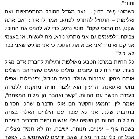
וחוזר".
כשמוטי (שם בדוי) – נער מגודל הסובל מהתפרצויות זעם
ואלימות – התחיל להתרגז לפתע, אמר לו אורי: "אם אתה
שקט, גם התוכי שקט". מוטי נרגע, כדי לא להניס את התוכי.
צביקה: "לפעמים גם אני מתרגז נורא, מה לעשות. אז בעצמי
אני קם ואומר: 'אני אביא את התוכי, כי אני מרגיש שאני כבר
לא יכול'".
כל החיות במרכז הטבע מאולפות ורגילות לחברת אדם מגיל
צעיר. גורי חתולים עזובים, גוזלים פגועים שהוריהם השליכו
אותם מהקן, ארנבות שנולדו בבית הגידול, צ'ינצ'ילות ואפילו
נחש ואיגואנה. הרעיון הוא ליצור חוויה מתקנת ללמידה
בעזרת הקשר עם החיות. "קשר ואהבה הן מלות המפתח",
אומר לין, "המגע והקשר הם אולי הדברים שהכי חסרים
בתרבות שלנו. אני לא עובד עם הילדים האלה בצורה
מילולית. החיות הן השפה שלי. אנשים וחיות מדברים ביניהם
בשפת גוף – עיניים, תנוחה, ישיבה. זה לא תמיד מצליח,
אבל זה כלי עבודה מצוין, שאם יודעים להשתמש בו, אפשר