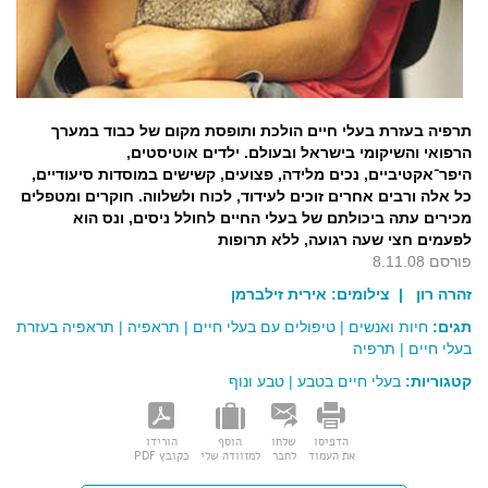
תרפיה בעזרת בעלי חיים הולכת ותופסת מקום של כבוד במערך
הרפואי והשיקומי בישראל ובעולם. ילדים אוטיסטים,
היפר־אקטיביים, נכים מלידה, פצועים, קשישים במוסדות סיעודיים,
כל אלה ורבים אחרים זוכים לעידוד, לכוח ולשלווה. חוקרים ומטפלים
מכירים עתה ביכולתם של בעלי החיים לחולל ניסים, ונס הוא
לפעמים חצי שעה רגועה, ללא תרופות
פורסם 8.11.08
זהרה רון
| צילומים:
אירית זילברמן
תגים:
חיות ואנשים
|
טיפולים עם בעלי חיים
|
תראפיה
|
תראפיה בעזרת
בעלי חיים
|
תרפיה
קטגוריות:
בעלי חיים בטבע
|
טבע ונוף
הדפיסו
שלחו
הוסף
הורידו
את העמוד
לחבר
למזוודה שלי
כקובץ PDF