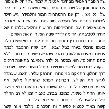
של העובר האנושי מבחינה אנטומית למוח של זוחל או ציפור.
עם התפחותן של שכבות נוספות, הוא נעשה דומה יותר לזה
של יונק מצוי. ורק עם התפתחות המוח והלמידה יגיע הילד
ליכולות בוגרות של חשיבה מופשטת. עד אז הוא מזדהה
אינטואיטיבית עם ההתייחסות החושית והלא־שכלתנית של
החיה לסביבתה, הדומה לדרך שבה הוא חווה את העולם.
ההפרדה הברורה בין הזהות החייתית לזהות האנושית חלה
באופן נורמלי בערך בגיל שבע. ייתכן שזה ההסבר לכמה
עדויות כמעט מופלאות, כמו זו שמביא דייוויד גרין בספרו "לא
סתם חתולים". הוא מספר על ילדה שנפגעה בתאונת דרכים
ושקעה בתרדמת למשך חודשים. חתול חוצות פשוט, שנכנס
דרך החלון, התמקם במיטתה והתרפק עליה. האם, שעמדה
לגרש את הפולש, הבחינה לפתע שהחתול מלקק את
אצבעותיה של הילדה, וכי לראשונה מאז התאונה היא מניעה
אותן. החתול נשאר, כמובן, בבית. כעבור זמן לא רב החלה
הילדה להגיב לגירויים נוספים, ואף חזרה לדבר.
קשה מאוד למצוא לסיפור זה הסברים, מלבד איזה קשר