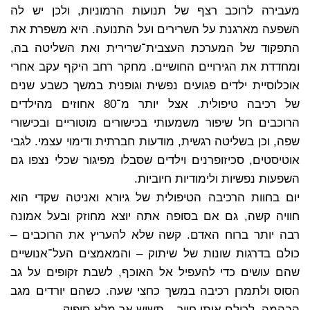
מעבירה לרוכב רצף של תנועות הרמוניות, ולכן יש לה
השפעה מארגנת על השרירים ועל התנועה. היא משפרת את
התפקוד של המערכת העצבית־שרירית ואת השליטה בה,
ומחדדת את הגירויים החושיים. מחקר רחב היקף עקב אחרי
אוכלוסיית ילדים פגועים נפשית וגופנית במשך כשבע שנים
של רכיבה טיפולית. אצל יותר מ־80 אחוזים מהילדים
הרוכבים חל שיפור משמעותי בכישורים מוטוריים ובכישורי
שפה, וכן בשליטה רגשית, מודעות חברתית ודימוי עצמי. לגבי
אוטיסטים, סכיזופרנים וילדים שסבלו מפיגור שכלי נצפו גם
השפעות נפשיות ולימודיות חיוביות.
יום בחוות הרכיבה הטיפולית של גיורא ואניטה שקדי הוא
חוויה קשה, גם אם בסופה אתה יוצא מחוזק ובעל אמונה
רבה יותר ברוח האדם. קשה שלא להעריץ את הרוכבים –
כולם בדרגות שונות של שיתוק – והמאמצים העל־אנושיים
שהם עושים כדי להעפיל אל האוכף, לשבת זקופים על גב
הסוס ולתמרן רכיבה במשך כחצי שעה. כשהם יורדים מגב
הבהמה, לכולם אותו חיוך – תשוש אך מלא סיפוק.