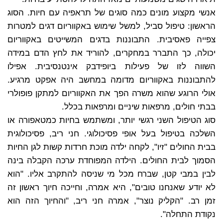
אנשי מקצוע מונים כמה סוגים של תראפיה עם חיות. הסוג
הראשון: טיפול סביל, למשל שימוש באקווריום דגים למטרות
צפייה פאסיבית. התבוננות בדגים המשייטים באקווריום
יכולה, כך התברר במחקרים, להוריד את לחץ הדם במידה
השווה לזו של פעילות ביופידבק אינטנסיבית. אפילו
להתבוננות באקווריום מדומה במחשב היה אפקט מרגיע.
אולי הרוגע שהוא משרה הפך את האקווריום למתקן פופולרי
בבתי חולים, מרפאות שיניים ומרפאות בכלל.
סוג הטיפול השני רגשי יותר, ומשתמש בחיות כמטאפורה או
השלכה בטיפול בעל אופי פסיכולוגי. חני ריב, פסיכולוגית
בבית החולים "זיו", לקחה ילדה מוכת חרדות קשות לגן החיות
הסמוך לבית החולים. הילדה המפוחדת ערכה הקבלה בינה
לבין במבי קטן, שברח מכל מי שניסה להתקרב אליו. "הוא
לא יודע שאנחנו טובים", היא אמרה, וחייכה חיוך ראשון זה
זמן רב. "הקליק נוצר", אמרה חני ריב, "והחיוך הזה הוא
נקודת התחלה".