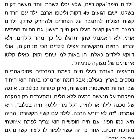
"ילדים היפר־אקטיביים, שלא יכלו לשבת יותר מעשר דקות
בשקט, ישבו רגועים 45 דקות וליטפו ארנב. ילד עם חרדות
קשות הצליח להתגבר על הפחדים ולהחזיק שרקן. ילדים
במצבי דיכאון קשים העלו כאן חיוך ראשון. גם החיות הפתיעו
אותי. לא האמנתי שהן יתרגלו כל כך מהר לילדים, ולא
יברחו. החיות מתקשרות אפילו לילדים הכי מנותקים, ואולי
דווקא לילדים כאלה. הן באות למי שהכי זקוק, כאילו קלטו
איתותים של מצוקה פנימית".
תראפיה בעזרת בעלי חיים קיימת במרכזים פסיכיאטריים
נוספים בארץ ובעולם; אבל דומה שהמרכז בגהה הוא היחיד
שבו החיות משוטטות חופשיות, ואינן סגורות בכלובים. אינגה
מפקחת על הנעשה כמעט ללא מלים, ומתערבת רק במקרה
של סכנה לילד או לחיה. "קל מדי ללטף חיה בכלוב", היא
אומרת, "זה לא דורש הרבה. לילד עם קשיי תקשורת, החיה
היא כמו חפץ. עם חיה חופשייה הוא צריך לפתח איזושהי
מערכת יחסים. אחר כך זה עשוי לעזור לו ליצור קשרים גם
עם בני אדם".