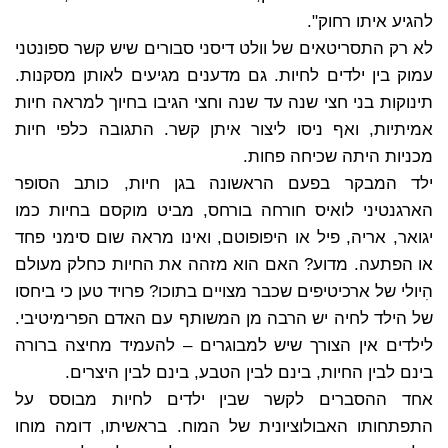
להגיע איתו רחוק".
לא רק התסריטאים של וולט דיסני סבורים שיש קשר ספונטני
עמוק בין ילדים לחיות. גם מדענים מגיעים לאותן מסקנות.
תינוקות בני חצי שנה עד שנה וחצי הגיבו בחיוך למראה חיות
אמיתיות, ואף ניסו ליצור איתן קשר. התגובה כלפי חיות
מכניות היתה שכיחה פחות.
ילד המבקר בפעם הראשונה בגן חיות, כותב הסופר
הארגנטיני לואיס חורחה בורחס, מביט מוקסם בחיות כמו
יגואר, אריה, פיל או היפופוטם, ואינו מראה שום סימני פחד
או הפתעה. מדוע? האם הוא מזהה את החיות כחלק מעולם
הִיולי של ארכיטיפים שכבר מצויים בתוכו? פרויד טען כי ביחסו
של הילד לחיה יש הרבה מן המשותף עם האדם הפרימיטיבי.
לילדים אין הצורך שיש למבוגרים – להעמיד מחיצה ברורה
בינם לבין החיות, בינם לבין הטבע, בינם לבין היצרים.
אחד ההסברים לקשר שבין ילדים לחיות מבוסס על
התפתחותו האבולוציונית של המוח. בראשיתו, דומה מוחו