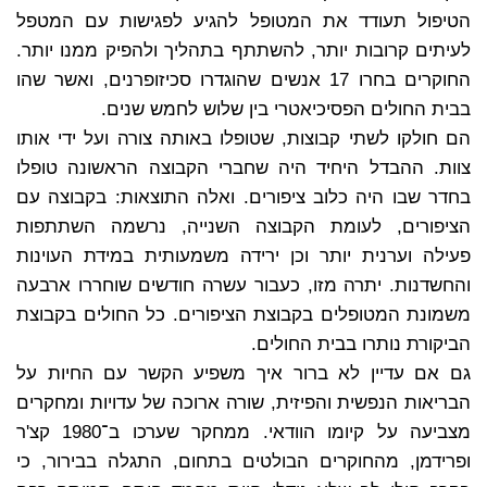
הטיפול תעודד את המטופל להגיע לפגישות עם המטפל
לעיתים קרובות יותר, להשתתף בתהליך ולהפיק ממנו יותר.
החוקרים בחרו 17 אנשים שהוגדרו סכיזופרנים, ואשר שהו
בבית החולים הפסיכיאטרי בין שלוש לחמש שנים.
הם חולקו לשתי קבוצות, שטופלו באותה צורה ועל ידי אותו
צוות. ההבדל היחיד היה שחברי הקבוצה הראשונה טופלו
בחדר שבו היה כלוב ציפורים. ואלה התוצאות: בקבוצה עם
הציפורים, לעומת הקבוצה השנייה, נרשמה השתתפות
פעילה וערנית יותר וכן ירידה משמעותית במידת העוינות
והחשדנות. יתרה מזו, כעבור עשרה חודשים שוחררו ארבעה
משמונת המטופלים בקבוצת הציפורים. כל החולים בקבוצת
הביקורת נותרו בבית החולים.
גם אם עדיין לא ברור איך משפיע הקשר עם החיות על
הבריאות הנפשית והפיזית, שורה ארוכה של עדויות ומחקרים
מצביעה על קיומו הוודאי. ממחקר שערכו ב־1980 קצ'ר
ופרידמן, מהחוקרים הבולטים בתחום, התגלה בבירור, כי