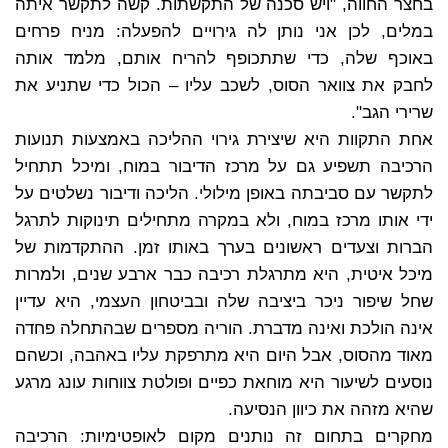
בחצר החווה, "ויש סכנה של התקשתות. קשה לתקשר איתה
במלים, לכן אני נותן לה גירויים להפעלה: מניח פרחים
באוכף שלה, כדי שתתכופף להריח אותם, מלמד אותה
לחבק את צוואר הסוס, לשכב עליו – הכול כדי שתניע את
שרירי הגב".
אחת התקוות היא שיצירת גירוי ההליכה באמצעות תנועות
הרכיבה תשפיע גם על מרכז הדיבור במוח, ומיכל תתחיל
לתקשר עם סביבתה באופן מילולי. הליכה ודיבור נשלטים על
ידי אותו מרכז במוח, ולא במקרה מתחילים תינוקות לתרגל
הברות וצעדים ראשונים בערך באותו זמן. ההתקדמות של
מיכל איטית, היא מתרגלת רכיבה כבר ארבע שנים, ולמרות
שחל שיפור ניכר ביציבה שלה ובביטחון העצמי, היא עדיין
אינה הולכת ואינה מדברת. הוריה מספרים שבהתחלה פחדה
מאוד מהסוס, אבל היום היא מתרפקת עליו באהבה, וכשהם
נוסעים לשיעור היא מוחאת כפיים ופולטת צווחות עונג מרגע
שהיא מזהה את כיוון הנסיעה.
מחקרים בתחום זה נותנים מקום לאופטימיות: הרכיבה