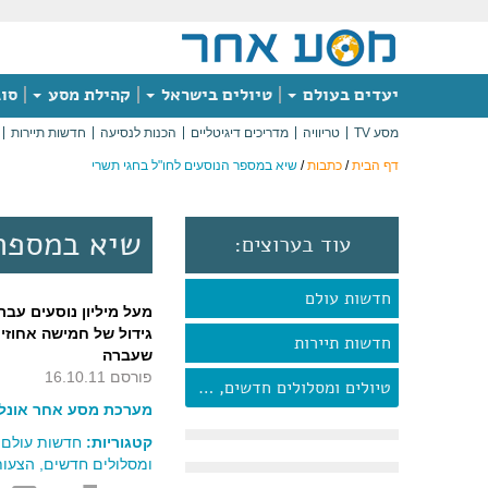
יעדים בעולם
טיולים בישראל
קהילת מסע
סוג
מסע TV
טריוויה
מדריכים דיגיטליים
הכנות לנסיעה
חדשות תיירות
דף הבית
/
כתבות
/
שיא במספר הנוסעים לחו"ל בחגי תשרי
שיא במספר 
עוד בערוצים:
חדשות עולם
מעל מיליון נוסעים עב
גידול של חמישה אחוזי
חדשות תיירות
שעברה
פורסם 16.10.11
טיולים ומסלולים חדשים, הצעות מעניינות ועוד
מערכת מסע אחר אונליי
קטגוריות:
חדשות עולם
|
ומסלולים חדשים, הצעות 