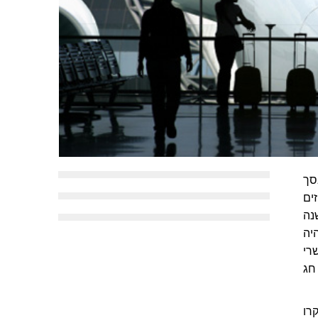
בסך
חוזים
נה
יה
רי
ם של חג
רו