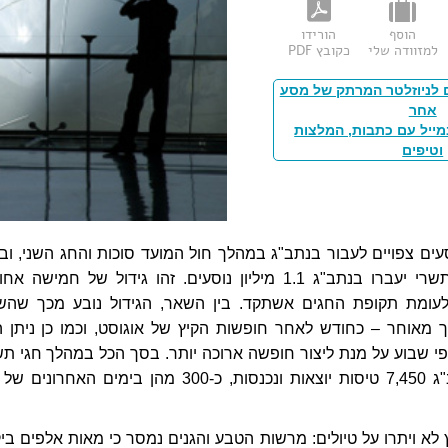
הוסף
הורידו
למזוודה שלי
כקובץ PDF
 לניוזלטר המרתק של מסע
אחר
מייל עם כתבות, המלצות
וטיפים
 אלף נוסעים צפויים לעבור בנתב"ג במהלך חול המועד סוכות והחג השני, ו
הכל במהלך חגי תשרי יעברו בנתב"ג 1.1 מיליון נוסעים. זהו גידול של חמישה א
עומת תקופת החגים אשתקד. בין השאר, הגידול נובע מכך שהש
 מאוחר – כחודש לאחר חופשות הקיץ של אוגוסט, וכמו כן ניתן ה
י שבוע על מנת ליצור חופשה ארוכה יותר. בסך הכל במהלך חגי תש
השנה יעברו בנתב"ג 7,450 טיסות יוצאות ונכנסות, כ-300 מהן בימים האחרוני
א ויתרו על טיולים: מרשות הטבע והגנים נמסר כי מאות אלפים ביק