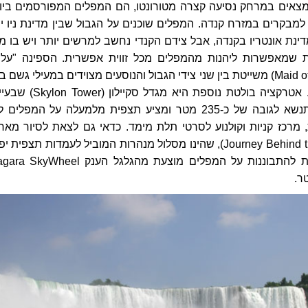
מצאים במרחק נסיעה קצרה מטורונטו, הם המפלים המפורסמים ביו
מבקרים במזרח קנדה. המפלים שוכנים על הגבול שבין מדינת ניו יו
ינת אונטריו בקנדה, אבל צידם הקנדי נחשב למרשים יותר ויש בו מגו
 שמאפשרות ליהנות מהמפלים מכל זווית אפשרית. הספינה "על
הערפל" (Maid of the Mist) משייטת בין שני צידי הגבול והנוסעים מצוידים במעילי גשם
רסס המים האדיר. אטרקציה בולטת נוספת היא מגדל סקיילון
ניאגרה פולס, שמתנשא לגובה של כ-235 מטר ומציע תצפית מלמעלה על המפלים
רכז קניות וקולנוע לסרטי תלת מימד. כדאי גם לצאת לסיור מאחו
המפלים, (Journey Behind the Falls), שהינו מסלול מנהרות המוביל לעמדות תצפית י
זווית מרגשת נוספת להתבוננות על המפלים מוצעת מהגלגל הענק Wheel