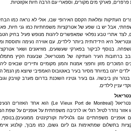
רפרים, פארקי מים מקורים, וספארי עם הרבה חיות אקזוטיות.
רים העתיקות ומלאות הקסם האירופי שבו, אולי לא נראה כמו הבחי
פחתי, אבל יש בו שפע של אטרקציות משפחתיות כמו גני חיות, פאר
ים, לצד אתרי טבע נפלאי שמאפשרים ליהנות מנופש פעיל בחיק הטב
נטריאול היא הידידותית ביותר לילדים, עם אווירה נעימה ותוססת ומגו
פחה. בנוסף לביקור בפארקי שעשועים, מוזיאונים ושאר אטרקציו
בב ברחובות העיר העתיקה של מונטריאול,
שבעונת הקיץ מתמלא
ים המוכרים מזון וחפצי אמנות והמון מקומיים ותיירים שבאים ליהנ
לדים ייהנו במיוחד מסיור בעיר באוטובוס האמפיבי שיוצא מן הנמל הי
בנהר והן ביבשה. גם בעיר גטיניו השוכנת בדרום מערב קוויבק וגוב
די עניין לילדים.
טריאול
הנמל הישן של מונטריאול (Le Vieux Port de Montreal) הוא אחד האזורים 
הו אזור נהדר לטיול רגלי או לרכיבה משפחתית על אופניים על שפת המ
 אופניים משפחתיים וגם גלגיליות וקורקינטים ממונעים).בנוסף, 
ות בתשלום שמתאימות גם ליום גשום, כמו מבוך, קולנוע איימ