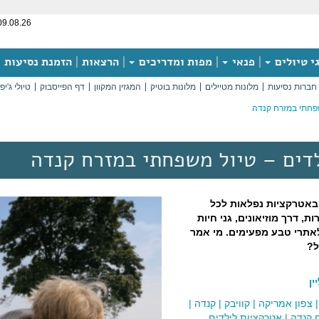
09.08.26
י טיולים
פנאי
מפות ומדריכים
הרצאות
הזמנת נסיעות
חברות נסיעות
מלונות מטיילים
מלונות בוטיק
המגזין המקוון
דף הפייסבוק
טיולי ג'יפ
שפחתי במזרח קנדה
דים – טיול משפחתי במזרח קנדה
באטרקציות נפלאות לכל
, דרך מוזיאונים, גני חיות
אתרי טבע מפעימים. מי אמר
ל?
ן
צפון אמריקה
|
קוויבק
|
קנדה
|
 קנדה
|
אטרקציות לילדים