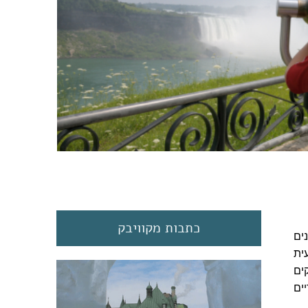
כתבות מקוויבק
ים
ית
ים
ים