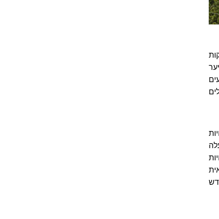
בעים דקות
ער
ים
ים
ות
לה
חיות
ית
קדש