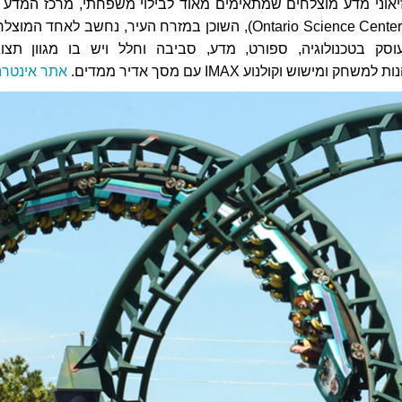
אוני מדע מוצלחים שמתאימים מאוד לבילוי משפחתי, מרכז המדע 
אונטריו בטורונטו (Ontario Science Centerr), השוכן במזרח העיר, נחשב לאחד המו
וסק בטכנולוגיה, ספורט, מדע, סביבה וחלל ויש בו מגוון תצוג
ומישוש וקולנוע IMAX עם מסך אדיר ממדים.
אתר אינטרנ