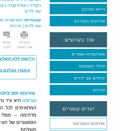
בקנדה
|
מזרח קנדה
|
קוו
וידאו קוויבק
עם ילדים
קטגוריות:
אטרקציות וא
אירועים בקוויבק
עם ילדים
|
תיירות
עוד בערוצים:
הדפיסו
שלחו
את העמוד
לחבר
אטרקציות ואתרים
הירשמו ללא תשלום
טיולי משפחות
והמגזין אצלכם ב
טיולים עם ילדים
תיירות
טורונטו וסביבתה
טורונטו
היא עיר נהד
יעדים קשורים
המתאימים לכל ה
מדהימה – מפלי ה
הססגוניים של העיר,
טורונטו והסביבה
מוצלחת.