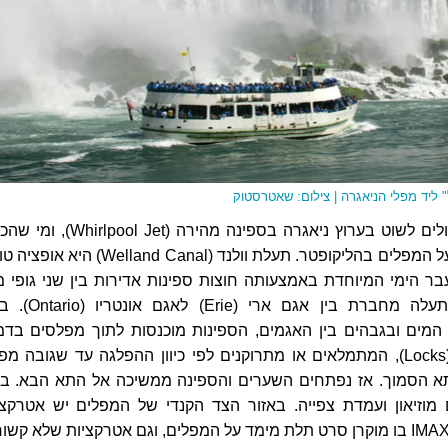
ליד מפלי הניאגרה | צילום: שאטרסטוק
חובבי האדרנלין יכולים לשוט בערוץ ניאגרה בספינה מהירה (ool Jet
בידו מוזמן לטוס מעל המפלים בהליקופטר. תעלת וולנד (Welland Canal) הי
ר הימי המיוחדת באמצעותה חוצות ספינות אדירות בין שני גופי מ
בגבהים שונים. התעלה מחברת בין אגם ארי (ie
ים ובגבהים בין האגמים, הספינות מוכנסות לתוך מפלסים בדמ
תאי ציפה ענקיים (Locks), המתמלאים או מתרוקנים לפי כיוון ההפלגה עד שגובה מ
 הסמוך. אז נפתחים השערים והספינה ממשיכה אל התא הבא. בל
וקמים מוזיאון ועמדת צפייה. באזור הצד הקנדי של המפלים יש אטרקצי
נוספות כמו קולנוע IMAX בו מוקרן סרט תלת מימד על המפלים, וגם אטרקציות שלא קשו