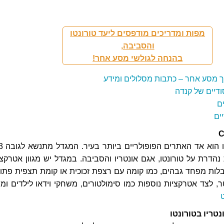
מפות ומדריכים מודפסים ליעד טורונטו
והסביבה,
בהנחה לגולשי מסע אחר!
ך מסע אחר – כתבות מסלולים ומידע
דיים של קנדה
ם
ים
מגדל CN בטורונטו
הדרת על טורונטו, אגם אונטריו והסביבה. במגדל יש מגוון אטרקצי
ות מפחד גבהים, כמו קומה עם רצפת זכוכית או קומת תצפית פתו
ה של 342 מטר, לצד אטרקציות נוספות כמו סימולטורים, משחקי וידאו לילדים ומ
טריו בטורונטו