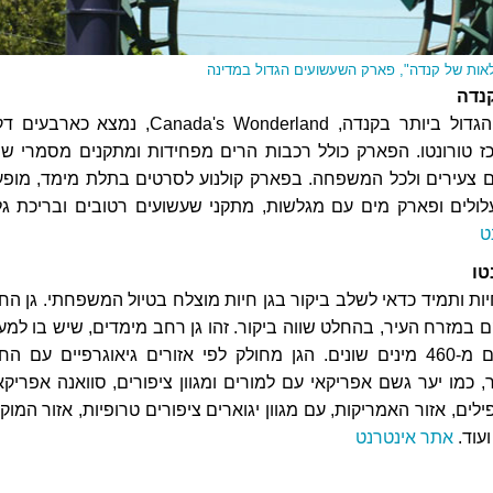
אות של קנדה", פארק השעשועים הגדול במדינה
נדה
פארק השעשועים הגדול ביותר בקנדה, Canada's Wonderland, נמצא כאר
ז טורונטו. הפארק כולל רכבות הרים מפחידות ומתקנים מסמרי שי
ם צעירים ולכל המשפחה. בפארק קולנוע לסרטים בתלת מימד, מופע
עלולים ופארק מים עם מגלשות, מתקני שעשועים רטובים ובריכת גל
ט
טו
יות ותמיד כדאי לשלב ביקור בגן חיות מוצלח בטיול המשפחתי. גן החי
ם במזרח העיר, בהחלט שווה ביקור. זהו גן רחב מימדים, שיש בו למע
מ-5,000 בעלי חיים מ-460 מינים שונים. הגן מחולק לפי אזורים גיאוגרפיים עם ה
ר, כמו יער גשם אפריקאי עם למורים ומגוון ציפורים, סוואנה אפריקא
ילים, אזור האמריקות, עם מגוון יגוארים ציפורים טרופיות, אזור המו
עוד.
אתר אינטרנט