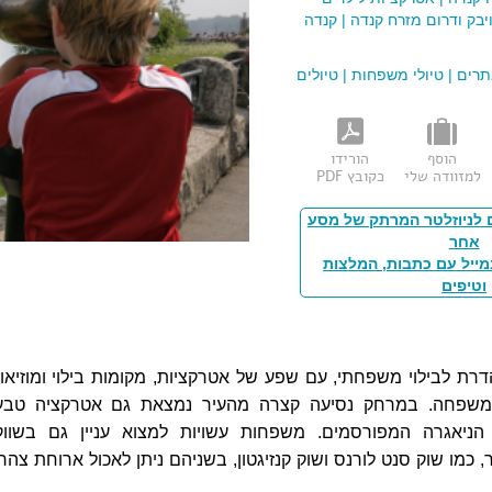
יבק ודרום מזרח קנדה
|
קנדה
תרים
|
טיולי משפחות
|
טיולים
הוסף
הורידו
למזוודה שלי
כקובץ PDF
 לניוזלטר המרתק של מסע
אחר
מייל עם כתבות, המלצות
וטיפים
רת לבילוי משפחתי, עם שפע של אטרקציות, מקומות בילוי ומוזיאונ
משפחה. במרחק נסיעה קצרה מהעיר נמצאת גם אטרקציה טבע
ניאגרה המפורסמים. משפחות עשויות למצוא עניין גם בשווק
 כמו שוק סנט לורנס ושוק קנזיגטון, בשניהם ניתן לאכול ארוחת צהרי