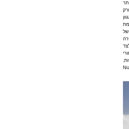
תר
רק
ון
מת
 בשל
 (Skylon Tower) שבעיירה
 לצד
רי
פות.
Niagara Sky