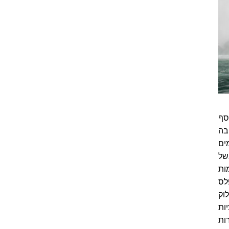
Whirlp), ומי שהכסף
א אופציה טובה
ים
Er) לאגם אונטריו (Ontario). בשל
ות
פלס
וק
ות
רות