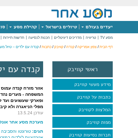
יעדים בעולם
טיולים בישראל
קהילת מסע
סוג
מסע TV
טריוויה
מדריכים דיגיטליים
הכנות לנסיעה
חדשות תיירות
דף הבית
/
צפון אמריקה
/
קנדה
/
קוויבק
/
כתבות
/
קנדה עם ילדים – טיול מ
קנדה עם יל
ראשי קוויבק
מידע מעשי קוויבק
אזור מזרח קנדה עמוס 
המשפחה - מערים נהדרות
כתבות על קוויבק
ופארקי שעשועים ועד ל
מפלי הניאגרה ולא קיב
המלצות לקוויבק
עודכן 13.5.24
מפות קוויבק
מערכת מסע אחר אונליי
תגים:
טורונטו והסביבה
|
חברות נסיעות קוויבק
אטרקציות לילדים במזרח