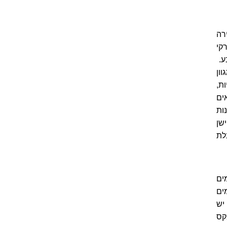
רה
קי
ע.
ון
ת,
ים
ות
שן
לת
הנעימים
ים
יש
קס