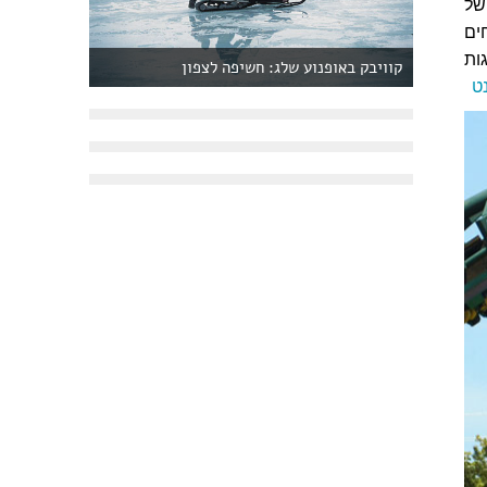
של
צלחים
ות
קוויבק באופנוע שלג: חשיפה לצפון
ט