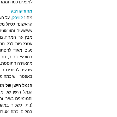
למפלים כמו חממת פ
מחוז קוויבק
מחוז
קוויבק
, על הע
הראשונה לטיול מש
שעשועים ומוזיאונ
מבין ערי המחוז, מו
אטרקציות לכל המש
נעים מאוד להסתו
במופעי רחוב, דוכנ
מהאוירה התוססת. י
שבעיר לסיורים הן 
באונטריו יש כמה מוק
הנמל הישן של מונ
והמזמינים בעיר. ז
(ניתן לשכור במקום
במקום כמה אטרקצי