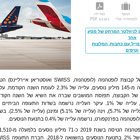
הוסף
הורידו
למזוודה שלי
כקובץ PDF
 לניוזלטר המרתק של מסע
אחר
מייל עם כתבות, המלצות
וטיפים
חברות התעופה של קבוצת לופטהנזה (לופטהנזה, SWISS ואוסטריאן איירליינ
בשנת 2019 למעלה מ-145 מיליון נוסעים, עלייה של 2.3% לעומת השנה הקודמת
ה של הקבוצה, תפוסת המושבים שברה את השיא של השנה הקוד
ועמדה על 82.5%, עלייה של 1%. עיקר העלייה נרשמה בשדות התעופה הביתיי
החברות בציריך (עלייה של 5.7%), וינה (עלייה של 5.1%
ה בפרנקפורט, נרשמה עלייה של 0.4% בתנועת הנוסעים.
חברת התעופה לופטהנזה הטיסה בשנת 2019 כ-71 מילי
טיסות. זוהי עלייה של 2% בתנועת הנוסעים בהשו