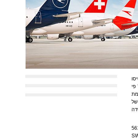
ס) הטיסו
. על פי
מת
ם של
) ומינכן (עלייה של 2.5%). בשדה
ון נוסעים בלמעלה מ-561,510
ואה ל-2018. חברת התעופה SWISS