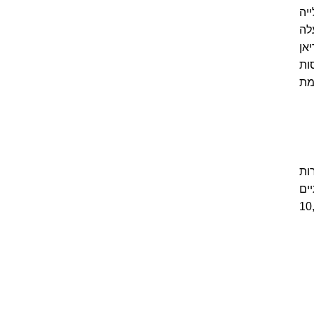
18 נוסעים, עלייה
מעלה
ריאן
5.1. מספר הטיסות
שנה הקודמת
ות
ים
ת ל-270 יעדים ב-105 מדינות ב-10,775