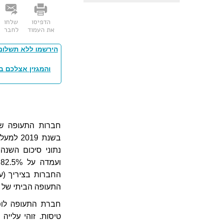
הדפיסו
שלחו
את העמוד
לחבר
הירשמו ללא תשלום
והמגזין אצלכם ב
נתוני סיכום השנ
התעופה הביתי של לופטהנז