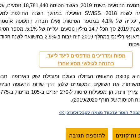
שברה שיא חדש בתנועת הנוסעים בשנת 2019, כאשר הטיסה ,781,440
של 4.7% בהשוואה לשנת 2018. SWISS הפעילה במהלך השנה החולפת ל
מ-150,957 טיסות, עלייה של 4.1% במספר הטיסות. ואילו חברת התעופה אוסט
איירליינס הטיסה בשנת 2019 סך הכל 14.7 מיליון נוסעים, עלייה של %
אותן הפעילה אוסטריאן איירליינס במהלך 2019 היה גבוה ב-2.9% בהשוואה ל
מפות ומדריכים מודפסים ליעד ליעד,
בהנחה לגולשי מסע אחר!
היא קבוצת התעופה הגדולה בעולם ומובילת שוק באירופה. חבר
שרתות את השווקים המקומיים שלהן דרך שדות התעופה הביתי
בפרנקפורט, מינכן, ציריך ווינה. הן מפעילות טיסו
יסות של חורף 2019/2020).
ה? חוסר עדכון? נשמח לקבל ולעדכן >>‎
ותיקונים
להוספת תגובה