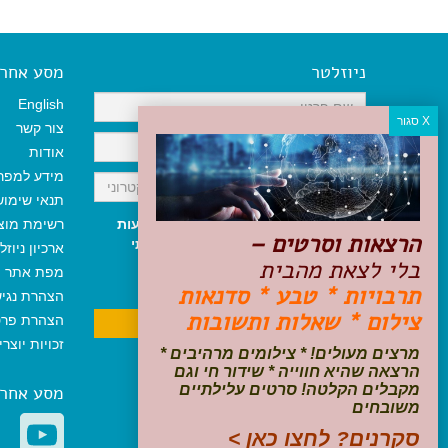
ניוזלטר
מסע אחר א
English
צור קשר
אודות
מידע למפר
תנאי שימו
אני מאשר/ת קבלת ניוזלטר והודעות
רשימת מוצ
הרצאות וסרטים –
שיווקיות, ומאשר/ת כי קראתי והסכמתי
ארכיון ניוזל
בלי לצאת מהבית
לתקנון האתר
ולמדיניות הפרטיות
.
מפת אתר
ניתן לבטל את ההרשמה בכל עת
תרבויות * טבע * סדנאות
הצהרת נגי
צילום * שאלות ותשובות
הצהרת פרט
זכויות יוצר
מרצים מעולים! * צילומים מרהיבים *
הרצאה שהיא חווייה * שידור חי וגם
מקבלים הקלטה! סרטים עלילתיים
מסע אחר
משובחים
סקרנים? לחצו כאן >