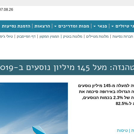
07.08.26
י טיולים
פנאי
מפות ומדריכים
הרצאות
הזמנת נסיעות
חברות נסיעות
מלונות מטיילים
מלונות בוטיק
המגזין המקוון
דף הפייסבוק
טיולי ג'יפ
14 מיליון נוסעים ב-2019
קבוצת לופטהנזה הטיסה למעלה מ-145 מיליון נוסעים
תעופה הגדולה באירופה סיכמה את
השנה החולפת עם עלייה של 2.3% בכמות הנוסעים,
82.
ת
|
טיסות