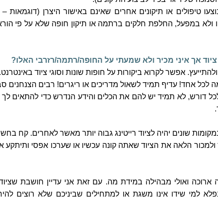
עו טיפולים או תיקונים אחרים שאינם באישור היצרן (דוגמאות – ר
ו ולא במפעל, החלפת חלקים ברתמה או תיקון חופה שלא על פי הורא
ת ציוד אך איני מכיר ולא שמעתי על החופה/רתמה/רזרבי האלו?
להתייעץ. אפשר לקרוא ביקורות על חופות שונות וסוגי ציוד באינטרנט.
 לכל אחד! עדיף תמיד לשאול מדריכים או ריגרים! רבים הצנחנים סב
לכל דורש, לא תמיד יש להם את הכלים והידע הנדרש כדי להתאים לך 
.
מקומות שונים יהיה לציוד רייטינג גבוה יותר מאשר לאחרים. קח בחשבו
למכור הלאה את הציוד שאתה קונה עכשיו או שערכו אפסי ותיתקע אי
ארוכה ואולי מבהילה במידת מה. עם זאת אני עדיין חושבת שציוד 
נפלא למי שידו אינו משגת או למתחילים שביניכם שלא רוצים להיח