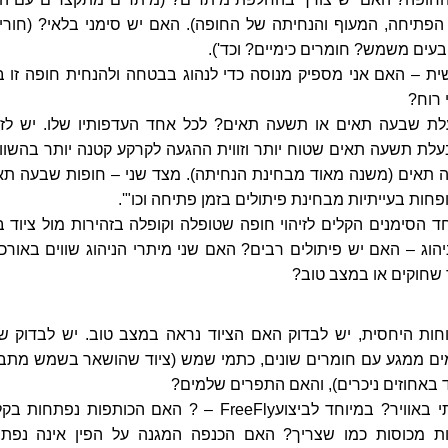
 הפתיחה, המעוף והנחיתה של החופה). האם יש סימני בלאי? (חורי
עים משמש? חומרים כימיים? וכד').
ית – האם אני מספיק מנוסה כדי לנהוג בבטחה ולהנחית חופה זו ב
 רוח?
ת שבעה תאים או תשעה תאים? לכל אחד העדפותיו שלו. יש לזכ
לת תשעה תאים שטוח יותר וזווית ההגעה לקרקע קטנה יותר בהשוו
תאים (משנה מאוד מבחינת הנחיתה). מצד שני – חופות שבעה תא
פחות בעייתיות מבחינת פיתולים בזמן פתיחה וכו"'.
אחד הסימנים הקלים לזיהוי חופה שטופלה וקופלה בזהירות מול ציוד בל
הוג – האם יש פיתולים רבים? האם שני מיתרי הניהוג שווים באורכ
שחוקים או במצב טוב?
חות היחסית, יש לבדוק האם הציוד נראה במצב טוב. יש לבדוק שא
ים ממגע עם חומרים שונים, כתמי שמש (ציוד שהושאר בשמש מתב
רד באחוזים ניכרים), והאם התפרים שלמים?
האם הציוד בטיחותי באוויר? במיוחד לביצועFreeFly – ? האם הכותפות נפתחות
ת מכוסות כמו שצריך? האם הכנפה המגנה על הפין אינה נפת