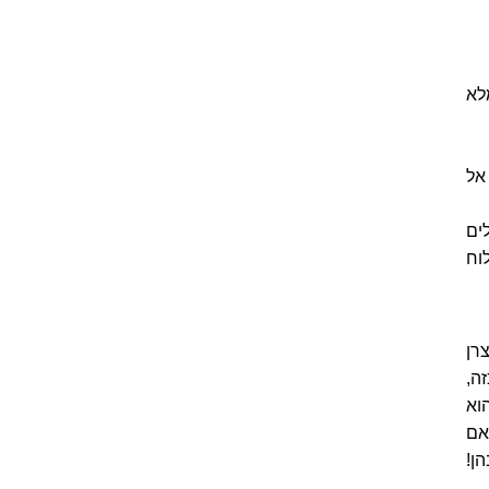
לא
אל
ים
וח
רן
זה,
וא
אם
ן!