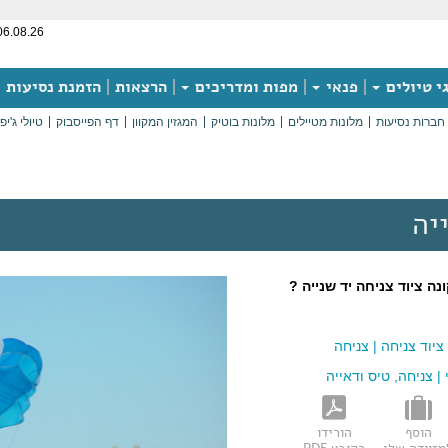
06.08.26
י טיולים
פנאי
מפות ומדריכים
הרצאות
הזמנת נסיעות
חברות נסיעות
מלונות מטיילים
מלונות בוטיק
המגזין המקוון
דף הפייסבוק
טיולי ג'יפ
יה
ה ציוד צניחה יד שנייה ?
ציוד צניחה
|
צניחה
|
צניחה, טיס ודאייה
הוסף
הורידו