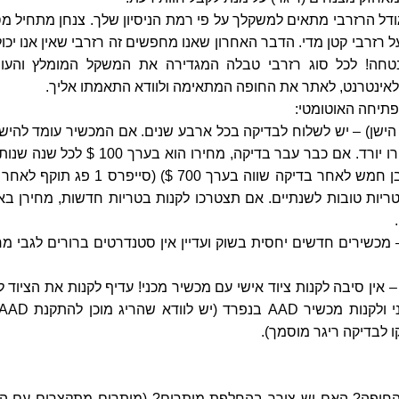
גודל הרזרבי מתאים למשקלך על פי רמת הניסיון שלך. צנחן מתחיל מס
 רזרבי קטן מדי. הדבר האחרון שאנו מחפשים זה רזרבי שאין אנו יכול
בטחה! לכל סוג רזרבי טבלה המגדירה את המשקל המומלץ והעו
לאינטרנט, לאתר את החופה המתאימה ולוודא התאמתו אליך.
הפתיחה האוטומטי:
 1 (הדגם הישן) – יש לשלוח לבדיקה בכל ארבע שנים. אם המכשיר עומד להי
לבדיקה, הרי שמחירו יורד. אם כבר עבר בדיקה, מחירו הוא בערך 100 $ לכ
טריות טובות לשנתיים. אם תצטרכו לקנות בטריות חדשות, מחירן בא
 2 וויגיל – מכשירים חדשים יחסית בשוק ועדיין אין סטנדרטים ברורים לגבי מ
– אין סיבה לקנות ציוד אישי עם מכשיר מכני! עדיף לקנות את הציוד ל
 לבדיקה ריגר מוסמך).
חופה? האם יש צורך בהחלפת מיתרים? (מיתרים מתקצרים עם הז