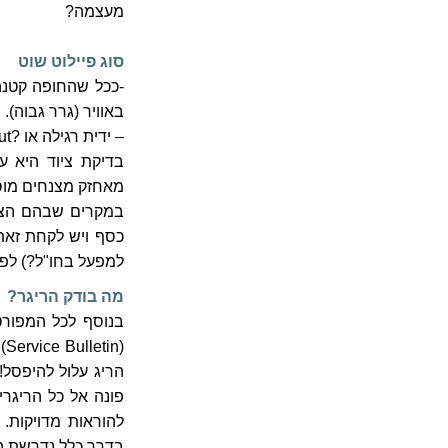
מעצמה?
סוג פיילוט שוט
-ככל שהחופה קטנה
באוויר (גרר גבוה)
– ידית רגילה או ?Pull out (הסוג השני אינו מומלץ לצנחנים מתחילים).
בדיקת ציוד היא ע
מאחזק מצנחים מוסמ
במקרים שבהם הציוד
כסף ויש לקחת זאת 
למפעל בחו"ל?) לפנ
מה בודק הריגר?
בנוסף לכל המפורט 
(
הריג עלול להיפסל!
פונה אל כל הריגרי
להוראות מדויקות. 
בדרך כלל נדרשת הס