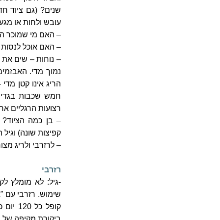
שנים? (גם ציוד חד
עובש ולחות או מגע 
– האם מי שמוכר הו
– האם אוכל לנסות 
– נוחות – שים את ה
נמוך מדי. האבזמים
הריג אינו קטן מדי
חמש שכבות בגדים ו
רצועות הרגליים אר
– בן כמה הציוד? 
קפיצות שונה) וגיל ה
– לרזרבי ולריג מצ
רזרבי
-גיל: לא מומלץ ל
קופל כ
ביקורת מקיפה של מ