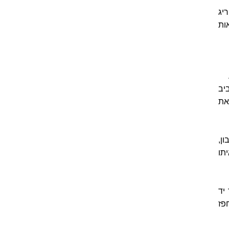
יג
ות
יב
את
ן,
תו
יד
פז