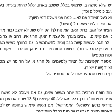
ש שלא נעשה בו שימוש בכלל, ששכב בארון, עלול להיות בעיית. בעי
עם כימיקלים וכד').
א בעל הציוד? אם לא… כמה אני משלם דמי תיווך?
את הציוד לפני שאקנה? (חשוב!)
ציוד על הגב ובדוק האם הוא נוח לך! הפיילוט שוט לא יושב גבוה מדי 
, אם קיימים, יושבים בערך על עצמות האגן. הריג אינו רחב או צר מד
 – להיחגר ולעשות קשת בגב (וניתן להשתמש בו גם בחורף כשיש מעל
עדיין להרגיש נוח). רצועת החזה וידיות הניתוק והרזרבי במקום נו
וכות מספיק!
מספר הקפיצות על הציוד (לפעמים על הריג או על החופה יש מס
ציוד (שנת ייצור).
ורף כרטיס המתעד את כל ההיסטוריה שלו!
קנות חופה רזרבית בת יותר מעשר שנים, גם אם מעולם לא נעשה 
שימוש. רזרבי עם "אפס פתיחות" בדרך כלל מוגבל ל- 40 קיפולים (13.5 שנים
ל 120 יום כנדרש בתקן הישראלי והאמריקאי). אם נעשה שימוש בחופה יש ל
אחזק מצנחים (ריגר) על מנת לקבל חוות דעת.