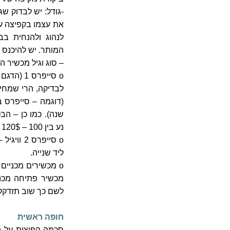
-גודל: יש לבדוק ש
את עצמו בקפיצה על
לנהוג ולהנחית ב
המותר. יש להיכנס 
– סוג וגיל מכשיר 
o סייפרס
שנה). כמו כן – הב
נע בין 100 – 120$ .
o סייפרס
ליד שנייה.
o מכשירים מכניים 
לשם כך שוב תזדקקו
חופה ראשית
סכמה קפיצות על ה