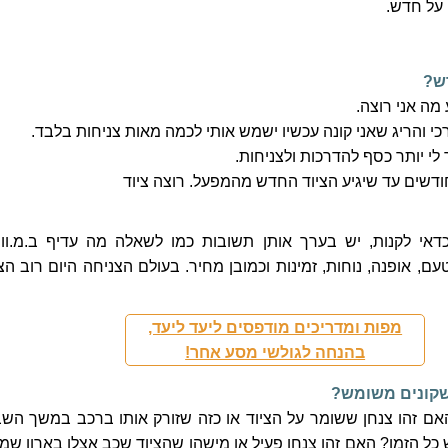
ח על חדש.
ש?
ע מה אני רוצה.
כי והריג שאני קונה עכשיו ישמש אותי לכמה מאות צניחות בלבד.
ר לי יותר כסף להדרכות ולצניחות.
ודשים עד שיגיע הציוד החדש מהמפעל. רוצה ציוד
דאי לקנות, יש בערך אותן תשובות כמו לשאלה מה עדיף ב.מ.וו 
ם, אופנה, נוחות, זמינות וכמובן מחיר. בעולם הצניחה היום רוב הצי
מפות ומדריכים מודפסים ליעד ליעד,
בהנחה לגולשי מסע אחר!
שקונים משומש?
אם זהו צנחן ששומר על הציוד או כזה שזורק אותו ברכב במשך השב
כל הזמן? האם זהו צנחן פעיל או מישהו שהציוד שכב אצלו בארון שמו