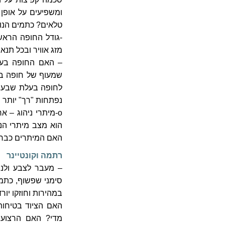
ומשפיעים על אופן
טלאים? כתמים הנוב
-גודל החופה הראש
מזג אוויר ובכל תנאי
– האם החופה בעל
שמעוף של חופה בע
לחופה בעלת שבעה 
נפתחות "רך" יותר ו
o-מיתרי ניהוג – 
הוא מצב מיתרי הני
האם המיתרים כבר 
רתמה וקונטיינר
– מעבר לצבע ולנו
סימני שפשוף, כתמ
במהירות וחוזקו יו
מדי? האם הרצועו