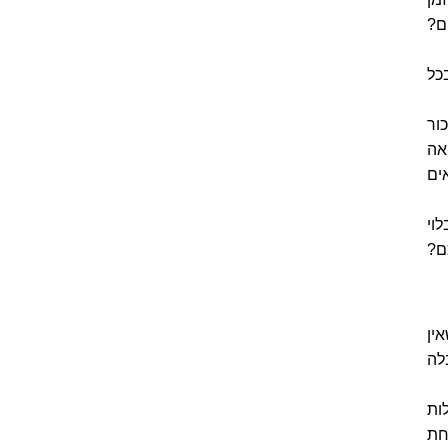
ם?
כל
ור
אה
ים
וי
ם?
ין
לה
 בקלות
חת