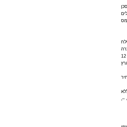
כן
ים
מס
שלח
ל שנה שנותרה
(דוגמה – סייפרס בן חמש לאחר בדיקה שווה בערך 700 $) (סייפרס 1 פג תוקף לאחר 12
רץ
חיר
לא
מכשיר פתיחה מכני ולקנות מכשיר AAD בנפרד (יש לוודא שהריג מוכן להתקנת AAD –,
מן