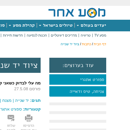
יעדים בעולם
טיולים בישראל
קהילת מסע
סוג
מסע TV
טריוויה
מדריכים דיגיטליים
הכנות לנסיעה
חדשות תיירות
דף הבית
/
כתבות
/
ציוד יד שנייה
ציוד יד שני
עוד בערוצים:
ספורט אתגרי
מה עלי לבדוק כשאני קונ
פורסם 27.5.08
צניחה, טיס ודאייה
תגים:
יד שנייה
|
מצנח
|
קטגוריות:
ספורט אתגרי
הדפיסו
שלחו