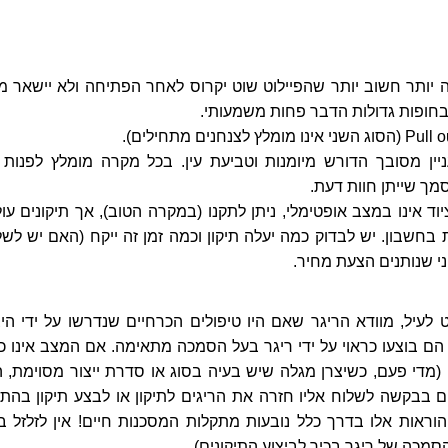
 יותר חשוב יותר שהפיילוט שוט יקרוס לאחר הפתיחה ולא יישאר מ
. בחופות גדולות הדבר פחות משמעותי.
ניין מסובך הדורש מיומנות וטביעת עין. בכל מקרה מומלץ לפנות 
ך שייתן חוות דעת.
 אינו במצב אופטימלי, ניתן לתקנו (במקרה הטוב), אך תיקונים עול
בחשבון. יש לבדוק כמה יעלה תיקון וכמה זמן זה ייקח (האם יש לשל
י שנותנים הצעת מחיר.
לעיל, מוודא הריגר שאם היו טיפולים הכרחיים שנדרשו על ידי היצ
Service Bulletin) הם בוצעו כראוי על ידי ריגר בעל הסמכה מתאימה. אם המצב אינו כ
 (מדי פעם, כשיצרן מגלה שיש בעיה בסוג או סדרת ייצור מסוימת, ה
ם בבקשה לשלוח אליו חזרה את הריגים לתיקון או לבצע תיקון בהת
הוראות אלו בדרך כלל נובעות מתקלות המסכנות חיים! אין לזלזל בה
מכה של ריגר בכיר לביצוע התיקונים).