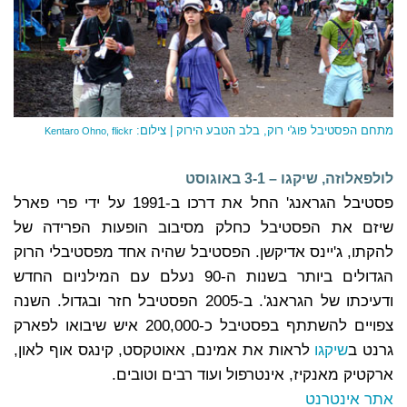
מתחם הפסטיבל פוג'י רוק, בלב הטבע הירוק | צילום:
Kentaro Ohno,
flickr
לולפאלוזה, שיקגו – 3-1 באוגוסט
פסטיבל הגראנג' החל את דרכו ב-1991 על ידי פרי פארל
שיזם את הפסטיבל כחלק מסיבוב הופעות הפרידה של
להקתו, ג'יינס אדיקשן. הפסטיבל שהיה אחד מפסטיבלי הרוק
הגדולים ביותר בשנות ה-90 נעלם עם המילניום החדש
ודעיכתו של הגראנג'. ב-2005 הפסטיבל חזר ובגדול. השנה
צפויים להשתתף בפסטיבל כ-200,000 איש שיבואו לפארק
גרנט ב
שיקגו
לראות את אמינם, אאוטקסט, קינגס אוף לאון,
ארקטיק מאנקיז, אינטרפול ועוד רבים וטובים.
אתר אינטרנט