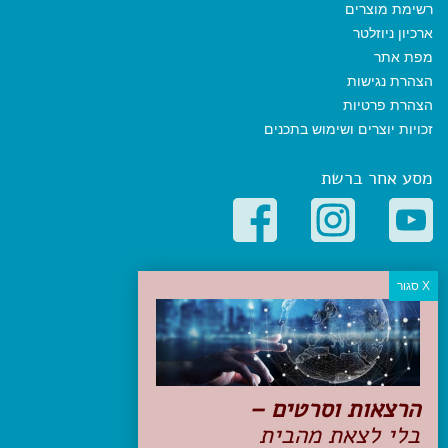
רשימת מוצרים
ארכיון ניוזלטר
מפת אתר
הצהרת נגישות
הצהרת פרטיות
זכויות יוצרים ושימוש בתכנים
מסע אחר ברשת
קטגוריות פופולריות
יעדים
טיולים בישראל
מלונות בוטיק בישראל
טיפים והמלצות
הרצאות וסרטים –
הכנות לנסיעה
בלי לצאת מהבית
טיולי ג'יפים