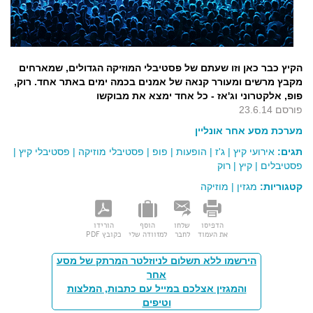
הקיץ כבר כאן וזו שעתם של פסטיבלי המוזיקה הגדולים, שמארחים
מקבץ מרשים ומעורר קנאה של אמנים בכמה ימים באתר אחד. רוק,
פופ, אלקטרוני וג'אז - כל אחד ימצא את מבוקשו
פורסם 23.6.14
מערכת מסע אחר אונליין
תגים:
אירועי קיץ
|
ג'ז
|
הופעות
|
פופ
|
פסטיבלי מוזיקה
|
פסטיבלי קיץ
|
פסטיבלים
|
קיץ
|
רוק
קטגוריות:
מגזין
|
מוזיקה
הדפיסו
שלחו
הוסף
הורידו
את העמוד
לחבר
למזוודה שלי
כקובץ PDF
הירשמו ללא תשלום לניוזלטר המרתק של מסע
אחר
והמגזין אצלכם במייל עם כתבות, המלצות
וטיפים