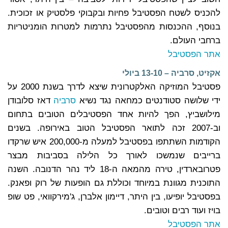
להכניס לשטח הפסטיבל פחיות ובקבוקי פלסטיק או זכוכית.
בנוסף, ההכנסות מהפסטיבל נתרמות למטרות הומניטריות
ברחבי העולם.
אתר הפסטיבל
אקזיט, סרביה – 13-10 ביולי
פסטיבל המוזיקה האלקטרונית שיצא לדרך בשנת 2000 על
ידי שלושה סטודנטים כמחאה נגד נשיא
סרביה
דאז סלובודן
מילושביץ, הפך להיות אחד הפסטיבלים הטובים בתחום
וב-2007 זכה לתואר הפסטיבל הטוב באירופה. בשנים
הקודמות השתתפו בפסטיבל למעלה מ-200,000 איש שרקדו
ברייבים שנמשכו לאורך כל הלילה בסביבות מבצר
פטרובארדין, טירה מהמאה ה-18 ליד נהר הדנובה. השנה
התוכנית מגוונת במיוחד וכוללת גם הופעות של רוק ופאנק.
בפסטיבל יופיעו, בין היתר, דיימון אלברן, ג'מירקוואי, פט שופ
בויז ועוד רבים וטובים.
אתר הפסטיבל