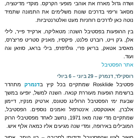
ושדה גדול מארח את אוהבי מופעי הקרקס. מוקדי מדיטציה,
מסאג' וריפוי בדרכים שונות משלימים את התמונה שתמיד
נוטה כאן לדרכים רוחניות מעט ואלטרנטיביות.
בין ההופעות בפסטיבל השנה: מטאליקה, ארקייד פייר, לילי
אלן, ג'ק וייט, רוברט פלנט, פיקסיז, מאניק סטריט פריצ'רס,
מאסיב אטאק, בריאן פרי, גולדפרפ, בילי בראג, סוזאן וגה
ועוד.
אתר הפסטיבל
רוסקילד, דנמרק – 29 ביוני – 6 ביולי
פסטיבל Rosklide שמתקיים בכל קיץ ב
דנמרק
מתהדר
ברשימת הופעות מעוררת קנאה. השנה למשל, יופיעו במשך
שבעת ימי הפסטיבל הרולינג סטונס, ארטיק מנקיז, דיימון
אלברן, אאוטקסט, אינטרפול
ואמנים נוספים.
הפסטיבל,
שמתקיים מדי שנה מאז 1971, נחשב לאחד מפסטיבלי הרוק
המובילים באירופה, ומדי שנה מגיעים אליו כמאה אלף איש.
חשוב לציין שהפסטיבל ידידותי לסביבה – בין היתר, אסור