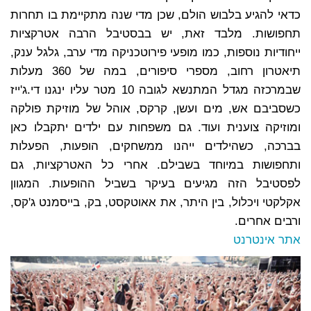
כדאי להגיע בלבוש הולם, שכן מדי שנה מתקיימת בו תחרות
תחפושות. מלבד זאת, יש בבסטיבל הרבה אטרקציות
ייחודיות נוספות, כמו מופעי פירוטכניקה מדי ערב, גלגל ענק,
תיאטרון רחוב, מספרי סיפורים, במה של 360 מעלות
שבמרכזה מגדל המתנשא לגובה 10 מטר עליו ינגנו די.ג'ייז
כשסביבם אש, מים ועשן, קרקס, אוהל של מוזיקת פולקה
ומוזיקה צוענית ועוד. גם משפחות עם ילדים יתקבלו כאן
בברכה, כשהילדים ייהנו ממשחקים, הופעות, הפעלות
ותחפושות במיוחד בשבילם. אחרי כל האטרקציות, גם
לפסטיבל הזה מגיעים בעיקר בשביל ההופעות. המגוון
אקלקטי ויכלול, בין היתר, את אאוטקסט, בק, בייסמנט ג'קס,
ורבים אחרים.
אתר אינטרנט