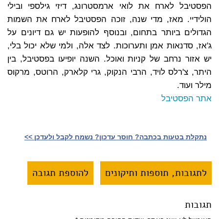
הפסטיבל לארח את לואי ארמסטרונג, דיזי גילספי ובילי
הולידיי. מאז, מדי שנה, זוכה הפסטיבל לארח את השמות
הגדולים ביותר בתחום, ובנוסף להופעות יש גם דיונים על
ג'אז, סדנאות אמן ותערוכות. לצד אלה, ולמי שלא יכול בלי,
יש אזור נרחב של קניות ואוכל. השנה יופיעו בפסטיבל, בין
היתר, צ'רלס לויד, הרבי הנקוק, גרי קלארק, הרוטס, מרקוס
מילר ועוד.
אתר הפסטיבל
נתקלת בטעות בכתבה? חוסר עדכון? נשמח לקבל ולעדכן >>‎
לתגובות, תוספות ותיקונים
להוספת תגובה
תגובות