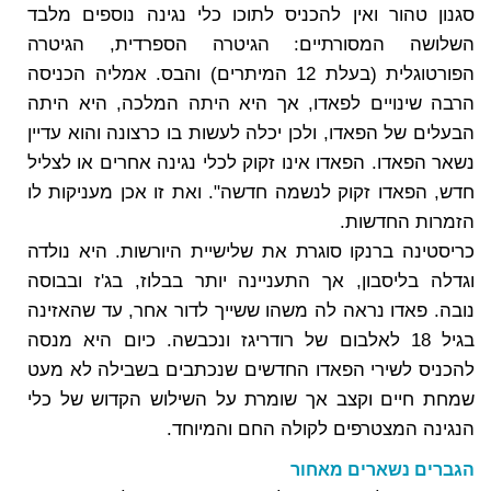
סגנון טהור ואין להכניס לתוכו כלי נגינה נוספים מלבד
השלושה המסורתיים: הגיטרה הספרדית, הגיטרה
הפורטוגלית (בעלת 12 המיתרים) והבס. אמליה הכניסה
הרבה שינויים לפאדו, אך היא היתה המלכה, היא היתה
הבעלים של הפאדו, ולכן יכלה לעשות בו כרצונה והוא עדיין
נשאר הפאדו. הפאדו אינו זקוק לכלי נגינה אחרים או לצליל
חדש, הפאדו זקוק לנשמה חדשה". ואת זו אכן מעניקות לו
הזמרות החדשות.
כריסטינה ברנקו סוגרת את שלישיית היורשות. היא נולדה
וגדלה בליסבון, אך התעניינה יותר בבלוז, בג'ז ובבוסה
נובה. פאדו נראה לה משהו ששייך לדור אחר, עד שהאזינה
בגיל 18 לאלבום של רודריגז ונכבשה. כיום היא מנסה
להכניס לשירי הפאדו החדשים שנכתבים בשבילה לא מעט
שמחת חיים וקצב אך שומרת על השילוש הקדוש של כלי
הנגינה המצטרפים לקולה החם והמיוחד.
הגברים נשארים מאחור