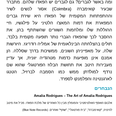
ומה באשר לגברים? גם לגברים יש הפאדו שלהם. מתברר
שבעיר קואימברה (Coimbra) אסור לנשים לשיר
וההתפתחות המקומית של הפאדו היא שירת גברים
המפארת את דמות המאצ'ו הלטיני על פילגשיו, חיי
ההוללות שלו ומלחמות השוורים שהשתתף בהן. את
ההסבר לכך שהפאדו הגברי נותר תופעה מקומית בלבד,
תולים בהצלחתה הבינלאומית של אמליה רודריגז. היורשות
שלה, על מאפייניהן השונים, ממשיכות בדרך שסללה. הן
אמנם אינן מופיעות כדמות מטרגדיה יוונית, אך עדיין
מעבירות היטב את תחושת הבלוז הפורטוגלי שהוא שם
נרדף למולדתן ממש כמו הסמבה לברזיל, הטנגו
לארגנטינה והפלמנקו לספרד.
הנבחרים
Amalia Rodrigues – The Art of Amalia Rodrigues
אלבום האוסף האולטימטיבי והמומלץ מבין כל האחרים של מלכת הפאדו. מכיל את מיטב
להיטיה, "קואימברה", "בית פורטוגלי", "שחף" ואחרים. (Blue Note Records)