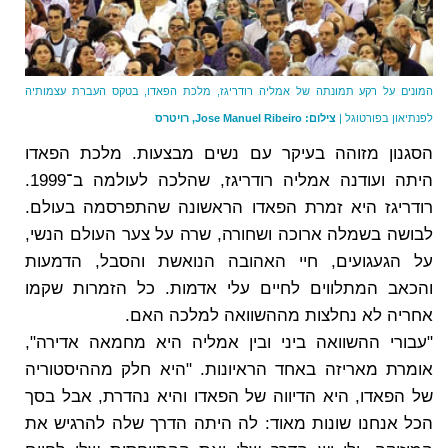
המונים על רקע תמונתה של אמליה רודריגז, מלכת הפאדו, בטקס העברת עצמותיה
לפנתיאון בפורטוגל |
צילום: Jose Manuel Ribeiro, רויטרס
הסגנון מזוהה בעיקר עם נשים מבצעות. מלכת הפאדו
היתה ועודנה אמליה רודריגז, שהלכה לעולמה ב־1999.
רודריגז היא זמרת הפאדו הראשונה שהתפרסמה בעולם.
לבושה בשמלה ארוכה ושחורה, שרה על צער העולם הנשי,
על הגעגועים, חיי האהובה הנואשת והסבל, הדמעות
והכאב המתלווים לחיים עלי אדמות. כל הזמרות שקמו
אחריה לא נחלצות מההשוואה למלכה האם.
"עבורי ההשוואה ביני ובין אמליה היא מחמאה אדירה",
אומרת מאריזה באחד הראיונות. "היא חלק מההיסטוריה
של הפאדו, היא הדיווה של הפאדו והיא נהדרת, אבל בסך
הכל אנחנו שונות מאוד: לה היתה הדרך שלה להרגיש את