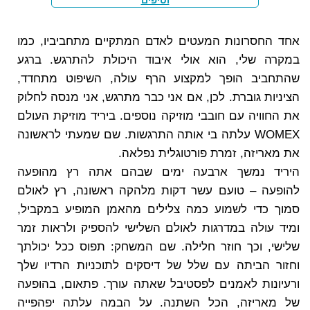
וטיפים
אחד החסרונות המעטים לאדם המתקיים מתחביביו, כמו
במקרה שלי, הוא אולי איבוד היכולת להתרגש. ברגע
שהתחביב הופך למקצוע הרף עולה, השיפוט מתחדד,
הציניות גוברת. לכן, אם אני כבר מתרגש, אני מנסה לחלוק
את החוויה עם חובבי מוזיקה נוספים. ביריד מוזיקת העולם
WOMEX עלתה בי אותה התרגשות. שם שמעתי לראשונה
את מאריזה, זמרת פורטוגלית נפלאה.
היריד נמשך ארבעה ימים שבהם אתה רץ מהופעה
להופעה – טועם עשר דקות מלהקה ראשונה, רץ לאולם
סמוך כדי לשמוע כמה צלילים מהאמן המופיע במקביל,
ומיד עולה במדרגות לאולם השלישי להספיק ולראות זמר
שלישי, וכך חוזר חלילה. שם המשחק: תפוס ככל יכולתך
וחזור הביתה עם שלל של דיסקים לתוכניות הרדיו שלך
ורעיונות לאמנים לפסטיבל שאתה עורך. פתאום, בהופעה
של מאריזה, הכל השתנה. על הבמה עלתה יפהפייה