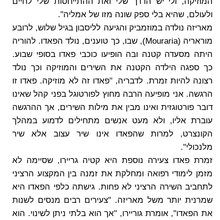
המוזיקה, ולי יש הדרך שלי ואת ההתייחסות שלי לחיים
ולעולם, שהיא בלי ספק שונה מזו של אמליה".
מאריזה נולדה במוזמביק והגיעה לליסבון בגיל שלוש, לרובע
מוראריה (Mouraria), שבו, כך טוענים, נולד הפאדו. להוריה
היתה מסעדה קטנה ובה הופיעו כוכבי פאדו בסופי שבוע.
כך ספגה הילדה הקטנה את השירים והמוזיקה וכך נולד
רצונה להיות זמרת. לדבריה, "פאדו זה לא מוזיקה. פאדו זו
הרגשה. אני מופיעה הרבה מחוץ לפורטוגל בפני קהל שאינו
דובר פורטוגזית ואינו מבין את מילות השירים, אך ההרגשה
עוברת אליו, ולא מעט אנשים מתחילים לדמוע במהלך
הקונצרט, למרות שהפאדו אינו שיר עצוב אלא שיר
מלנכולי".
זמרת פאדו צעירה נוספת היא קטיה גריירו, שסיימה לא
מזמן לימודי רפואה ומחלקת את זמנה בין המקצוע הרציני
לתחביב השירה הרציני לא פחות. גישתה כלפי הפאדו היא
שמרנית יותר משל מאריזה. "צעירים רבים מנסים לשנות
את הפאדו", אומרת גוריירו, "אך הוא בלתי ניתן לשינוי. הוא