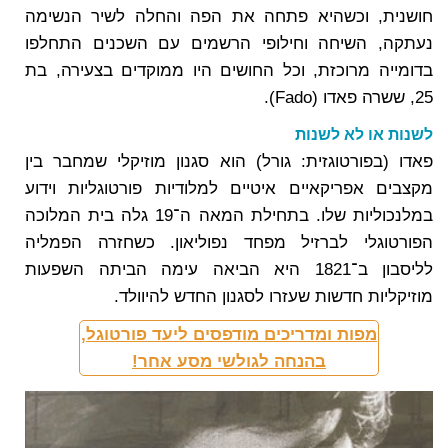
חושנית, וכשהיא פתחה את הפה והחלה לשיר הנשימה
נעתקה, השיחה וחילופי הרשמים עם השכנים התחלפו
בדומייה מרוכזת, וכל החושים היו ממוקדים בצעירה, בת
25, ששרה פאדו (Fado).
לשנות או לא לשנות
פאדו (בפורטוגזית: גורל) הוא סגנון מוזיקלי שמחבר בין
מקצבים אפריקאיים איטיים למלודיות פורטוגליות וידוע
במלנכוליות שלו. בתחילת המאה ה־19 גלה בית המלוכה
הפורטוגלי לברזיל מפחד נפוליאון. כשחזרה הפמליה
לליסבון ב־1821 היא הביאה עימה הביתה השפעות
מוזיקליות חדשות שעזרו לסגנון החדש להיוולד.
מפות ומדריכים מודפסים ליעד פורטוגל,
בהנחה לגולשי מסע אחר!