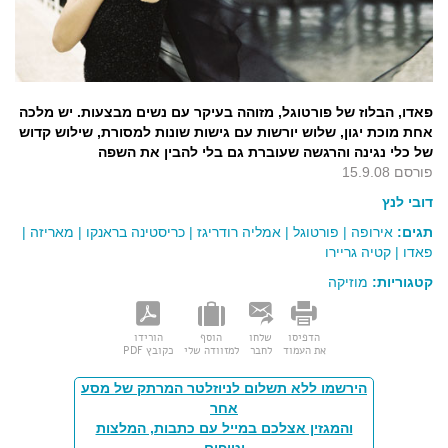
פאדו, הבלוז של פורטוגל, מזוהה בעיקר עם נשים מבצעות. יש מלכה
אחת מוכת יגון, שלוש יורשות עם גישות שונות למסורת, שילוש קדוש
של כלי נגינה והרגשה שעוברת גם בלי להבין את השפה
פורסם 15.9.08
דובי לנץ
תגים:
אירופה
|
פורטוגל
|
אמליה רודריגז
|
כריסטינה בראנקו
|
מאריזה
|
פאדו
|
קטיה גריירו
קטגוריות:
מוזיקה
הדפיסו
שלחו
הוסף
הורידו
את העמוד
לחבר
למזוודה שלי
כקובץ PDF
הירשמו ללא תשלום לניוזלטר המרתק של מסע
אחר
והמגזין אצלכם במייל עם כתבות, המלצות