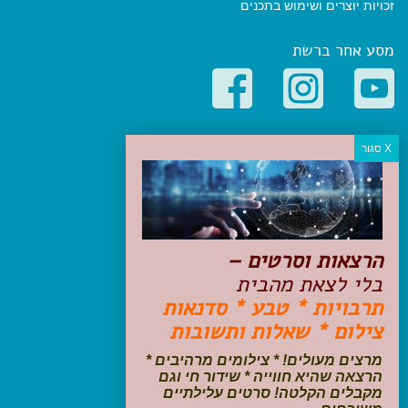
זכויות יוצרים ושימוש בתכנים
מסע אחר ברשת
קטגוריות פופולריות
יעדים
טיולים בישראל
מלונות בוטיק בישראל
טיפים והמלצות
הרצאות וסרטים –
הכנות לנסיעה
בלי לצאת מהבית
טיולי ג'יפים
תרבויות * טבע * סדנאות
טיולים עם ילדים
צילום * שאלות ותשובות
שייט, הפלגות, קרוזים
דיגיטל
מרצים מעולים! * צילומים מרהיבים *
הרצאה שהיא חווייה * שידור חי וגם
עקבו אחרינו בפייסבוק
מקבלים הקלטה! סרטים עלילתיים