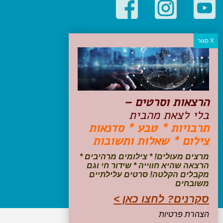
קטגוריות פופולריות
יעדים
טיולים בישראל
מלונות בוטיק בישראל
טיפים והמלצות
הרצאות וסרטים –
הכנות לנסיעה
בלי לצאת מהבית
טיולי ג'יפים
תרבויות * טבע * סדנאות
טיולים עם ילדים
צילום * שאלות ותשובות
שייט, הפלגות, קרוזים
דיגיטל
מרצים מעולים! * צילומים מרהיבים *
הרצאה שהיא חווייה * שידור חי וגם
עקבו אחרינו בפייסבוק
מקבלים הקלטה! סרטים עלילתיים
משובחים
סקרנים? לחצו כאן >
הצהרת פרטיות