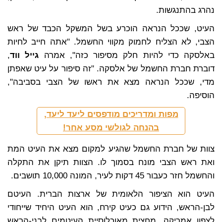
נהרג בהתנגשות.
העיט, שככל הנראה הוכרע בשל המשקל הכבד של ראש
הצבי, לא הצליח לחמוק מקווי החשמל. "אתה חייב לחיות
באלסקה כדי להיות חלק מסיפור כזה", אמרה
גייל ווד
,
דוברת חברת החשמל של אלסקה. "זה סיפור על עיט שאפתן
מדי, שככל הנראה מצא את ראשו של הצבי בסביבה",
הוסיפה.
מפות ומדריכים מודפסים ליעד ליעד,
בהנחה לגולשי מסע אחר!
צוות של חברת החשמל שהגיע למקום מצא את העיט המת
ואת ראש הצבי מונח בסמוך לו. הצוות תיקן את התקלה
והחשמל חזר כעבור 45 דקות לעיר, המונה 10,000 תושבים.
העיט הוא הציפור הלאומית של ארצות הברית. העיטם
לבן-הראש, הידוע גם כעיט קירח, הוא העיט היחיד שייחודי
לצפון אמריקה. מחצית מאוכלוסיית העיטמים לבני-הראש