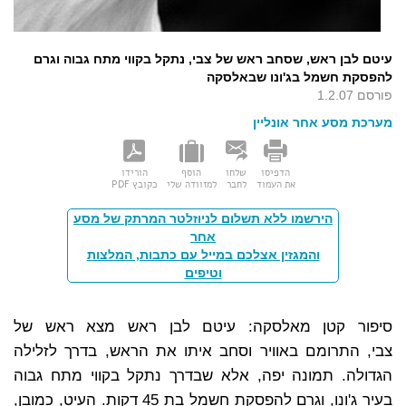
עיטם לבן ראש, שסחב ראש של צבי, נתקל בקווי מתח גבוה וגרם
להפסקת חשמל בג'ונו שבאלסקה
פורסם 1.2.07
מערכת מסע אחר אונליין
הדפיסו
שלחו
הוסף
הורידו
את העמוד
לחבר
למזוודה שלי
כקובץ PDF
הירשמו ללא תשלום לניוזלטר המרתק של מסע
אחר
והמגזין אצלכם במייל עם כתבות, המלצות
וטיפים
סיפור קטן מאלסקה: עיטם לבן ראש מצא ראש של
צבי, התרומם באוויר וסחב איתו את הראש, בדרך לזלילה
הגדולה. תמונה יפה, אלא שבדרך נתקל בקווי מתח גבוה
בעיר ג'ונו, וגרם להפסקת חשמל בת 45 דקות. העיט, כמובן,