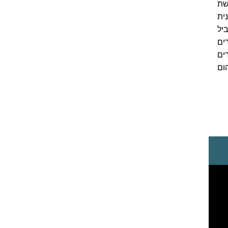
שת
ית
יל
ים
ים
ום