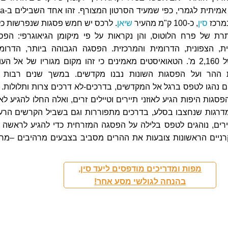
שמיים וארץ – היא אמיתית
סין
, כ-100 ק"מ מהעיר
שיאן
. לרכס יש חמש פסגות שנפרשות כל
רת של פרח הלוטוס, והן נקראות על פי מיקומן הגיאוגרפי: הפס
, הצפונית, הדרומית והמרכזית. הפסגה הגבוהה ביותר, הדרומי
מתנשאת לגובה של 2,160 מ'. הטאואיסטים מאמינים כי זהו מקום מגוריו של אל הע
ת ההר ועל הפסגות השונות נבנו מקדשים. במשך שנים רבות 
 נהגו לטפס ברגל אל המקדשים, בדרכים-לא דרכים צרות ותלולות. 
גות היפות הגיע לאוזני תיירים וטיילים זרים, ואלה החלו להגיע לאז
דרגות שנחצבו בסלע, בדרכים מתפוררות וגם בשביל הקרשים הרעו
יירים, נוהגים לטפס בלילה על הפסגה המזרחית כדי להגיע לראשה 
רניים הראשונות צובעות את ההרים מסביב בצבעים מרהיבים –מר
מפות ומדריכים מודפסים ליעד סין,
בהנחה לגולשי מסע אחר!