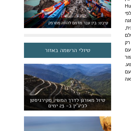
 לגמרי, כפי שמעיד הסרטון המצורף. זהו אחד השבילים ב-Hua
פי
גה
טיבט: בין עבר מדמם להווה מתרפק
ת,
ולם
רק
טיולי הרשמה באזור
עם
ור
ע.
עם
אה
טיול מאורגן לדרך המשי: מקירגיסטן
לביג'ין ב- 23 ימים