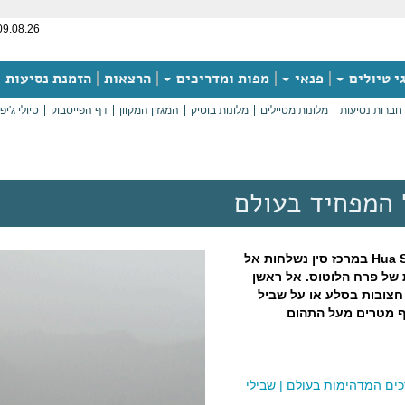
09.08.26
י טיולים
פנאי
מפות ומדריכים
הרצאות
הזמנת נסיעות
חברות נסיעות
מלונות מטיילים
מלונות בוטיק
המגזין המקוון
דף הפייסבוק
טיולי ג'יפ
 המפחיד בעולם
חמש הפסגות של Hua Shan במרכז סין נשלחות אל
 של פרח הלוטוס. אל ראשן
חצובות בסלע או על שביל
ף מטרים מעל התהום
ים המדהימות בעולם
|
שבילי