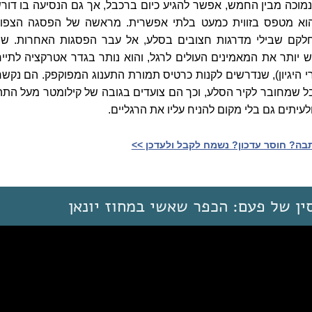
מוכה מבין החמש, אפשר להגיע כיום ברכבל, אך גם הנסיעה בו דור
הוא מטפס בזווית כמעט בלתי אפשרית. מראשה של הפסגה הצפונ
חלקם שבילי מדרגות חצובים בסלע, אל עבר הפסגות האחרות. שב
יותר את המאמינים העולים לרגל, והוא נותר בגדר אטרקציה לתייר
 היגיון), שנדרשים לקנות כרטיס תמורת התענוג המפוקפק. הם נקשר
ל שמחובר לקיר הסלע, וכך הם צועדים בגובה של קילומטר מעל התה
לעיתים גם בלי מקום להניח עליו את הרגליים.
ה? חוסר עדכון? נשמח לקבל ולעדכן >>‎
ין של פעם: הכפר שאשי במחוז יונאן