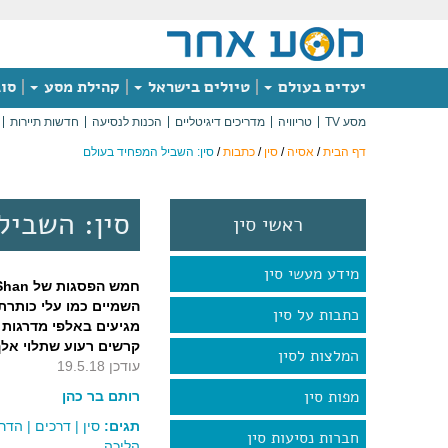
יעדים בעולם
טיולים בישראל
קהילת מסע
סוג
מסע TV
טריוויה
מדריכים דיגיטליים
הכנות לנסיעה
חדשות תיירות
דף הבית
/
אסיה
/
סין
/
כתבות
/
סין: השביל המפחיד בעולם
סין: השביל
ראשי סין
מידע מעשי סין
השמיים כמו עלי כותרת
כתבות על סין
מגיעים באלפי מדרגות 
קרשים רעוע שתלוי אל
המלצות לסין
עודכן 19.5.18
מפות סין
רותם בר כהן
תגים:
סין
|
דרכים
|
הדרכ
חברות נסיעות סין
הליכה