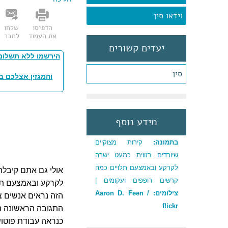
וידאו סין
הדפיסו
שלחו
את העמוד
לחבר
יעדים קשורים
הירשמו ללא תשלום
סין
והמגזין אצלכם ב
מידע נוסף
בתמונה:
קירות מצוקיים
שיורדים בזווית כמעט ישרה
לקרקע ובאמצעם תלויים כמה
אולי גם אתם קיבלת
קרשים רופפים ועקומים |
לקרקע ובאמצעם תל
צילומים: Aaron D. Feen /
הזה נראים אנשים צ
flickr
התגובה הראשונה היא
כנראה עבודת פוטו